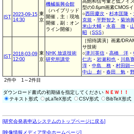
高飽和信号量と低ノイ
機械振興会館
型の0.6μm画素CMO
（ハイブリッド
東
○
西田慶次
・
杉本匡隆
・
2023-09-15
開催，主：現地
IST
14:30
京
克規
・
平野智之
・
菊池
開催，副：オン
米山大輔
・
永喜 徹
・
ライン開催）
昭
（
SSS
）
［招待講演］画素/DRAM
サ技術
東
NHK 放送技術
○
津川英信
・
高橋 洋
・
2018-03-09
IST
12:00
京
研究所講堂
仁志
・
岩瀬和也
・
川島
淳
・
中島 務
・
村田顕
中山 創
・
春田 勉
・
2件中 1～2件目
ダウンロード書式の初期値を指定してください
ＮＥＷ！！
テキスト形式
pLaTeX形式
CSV形式
BibTeX形式
[研究会発表申込システムのトップページに戻る]
[映像情報メディア学会ホームページ]