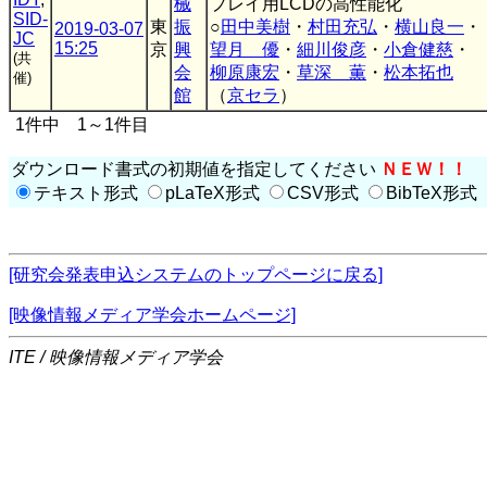
械
プレイ用LCDの高性能化
SID-
東
振
○
田中美樹
・
村田充弘
・
横山良一
・
2019-03-07
JC
15:25
京
興
望月 優
・
細川俊彦
・
小倉健慈
・
(共
会
柳原康宏
・
草深 薫
・
松本拓也
催)
館
（
京セラ
）
1件中 1～1件目
ダウンロード書式の初期値を指定してください
ＮＥＷ！！
テキスト形式
pLaTeX形式
CSV形式
BibTeX形式
[研究会発表申込システムのトップページに戻る]
[映像情報メディア学会ホームページ]
ITE / 映像情報メディア学会