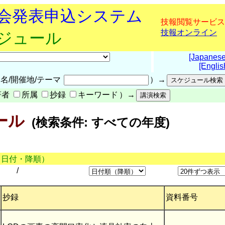
究会発表申込システム
技報閲覧サービス
技報オンライン
ケジュール
[Japanese
[Englis
名/開催地/テーマ
）→
著者
所属
抄録
キーワード
）→
ール
(検索条件: すべての年度)
（日付・降順）
/
抄録
資料番号