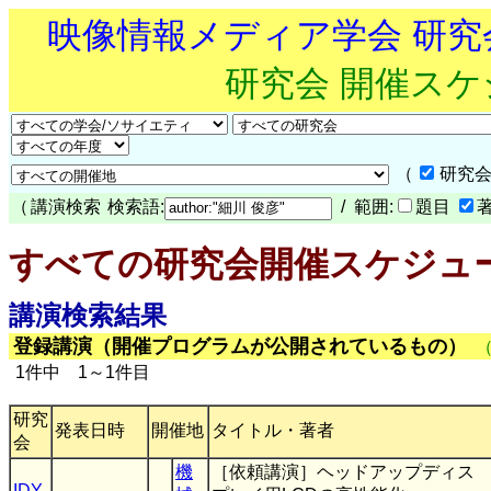
映像情報メディア学会 研
研究会 開催ス
（
研究会
（
講演検索
検索語:
/ 範囲:
題目
すべての研究会開催スケジュ
講演検索結果
登録講演（開催プログラムが公開されているもの）
1件中 1～1件目
研究
発表日時
開催地
タイトル・著者
会
機
［依頼講演］ヘッドアップディス
IDY
,