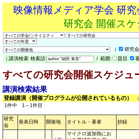
映像情報メディア学会 研
研究会 開催ス
（
研究会
（
講演検索
検索語:
/ 範囲:
題目
すべての研究会開催スケジュ
講演検索結果
登録講演（開催プログラムが公開されているもの）
1件中 1～1件目
研究
発表日時
開催地
タイトル・著者
抄録
会
マイクロ波加熱にお