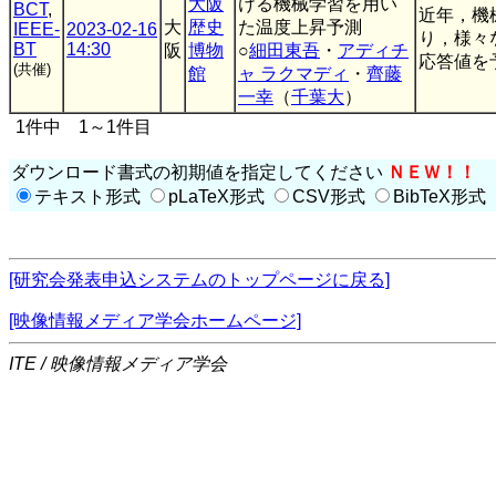
大阪
ける機械学習を用い
BCT
,
近年，機
大
歴史
た温度上昇予測
IEEE-
2023-02-16
り，様々
BT
14:30
阪
博物
○
細田東吾
・
アディチ
応答値を予
(共催)
館
ャ ラクマディ
・
齊藤
一幸
（
千葉大
）
1件中 1～1件目
ダウンロード書式の初期値を指定してください
ＮＥＷ！！
テキスト形式
pLaTeX形式
CSV形式
BibTeX形式
[研究会発表申込システムのトップページに戻る]
[映像情報メディア学会ホームページ]
ITE / 映像情報メディア学会