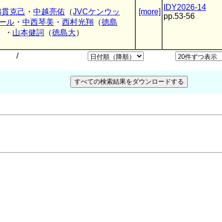
IDY2026-14
綿貫克己
・
中越亮佑
（
JVCケンウッ
[more]
pp.53-56
ール
・
中西琴美
・
西村光翔
（
徳島
）・
山本健詞
（
徳島大
）
/