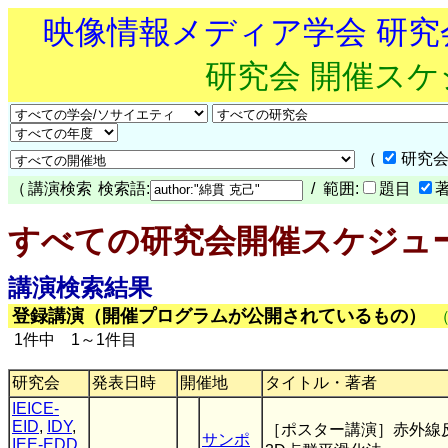
映像情報メディア学会 研
研究会 開催ス
（
研究会
（
講演検索
検索語:
/ 範囲:
題目
すべての研究会開催スケジュ
講演検索結果
登録講演（開催プログラムが公開されているもの）
1件中 1～1件目
研究会
発表日時
開催地
タイトル・著者
IEICE-
EID
,
IDY
,
［ポスター講演］赤外線反
サンポ
IEE-EDD