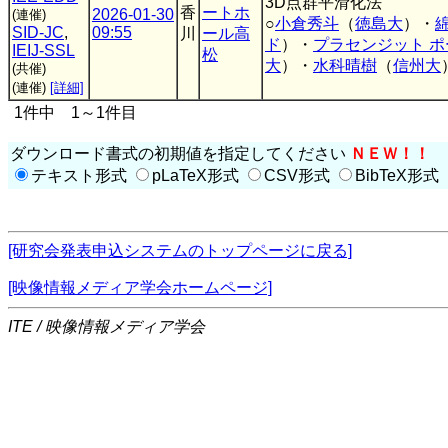
3D点群平滑化法
香
ートホ
2026-01-30
(連催)
○
小倉秀斗
（
徳島大
）・
SID-JC
,
09:55
川
ール高
ド
）・
プラセンジット ポ
IEIJ-SSL
松
大
）・
水科晴樹
（
信州大
(共催)
(連催)
[詳細]
1件中 1～1件目
ダウンロード書式の初期値を指定してください
ＮＥＷ！！
テキスト形式
pLaTeX形式
CSV形式
BibTeX形式
[研究会発表申込システムのトップページに戻る]
[映像情報メディア学会ホームページ]
ITE / 映像情報メディア学会