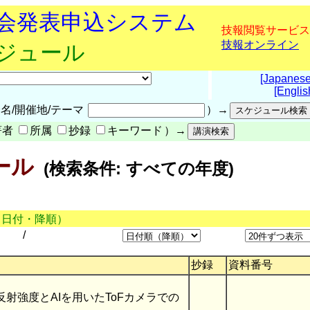
究会発表申込システム
技報閲覧サービス
技報オンライン
ケジュール
[Japanese
[Englis
名/開催地/テーマ
）→
著者
所属
抄録
キーワード
）→
ール
(検索条件: すべての年度)
（日付・降順）
/
抄録
資料番号
射強度とAIを用いたToFカメラでの