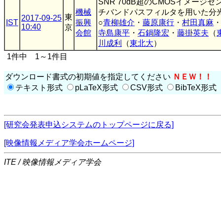
SNR 70dB超のCMOSイメージ
機械
チバンドパスフィルタを用いた分
東
2017-09-25
IST
振興
○
青柳雄介
・
藤原康行
・
村田真麻
10:40
京
会館
寺島康平
・
石鍋隆宏
・
藤掛英夫
（
川成利
（
東北大
）
1件中 1～1件目
ダウンロード書式の初期値を指定してください
ＮＥＷ！！
テキスト形式
pLaTeX形式
CSV形式
BibTeX形式
[研究会発表申込システムのトップページに戻る]
[映像情報メディア学会ホームページ]
ITE / 映像情報メディア学会