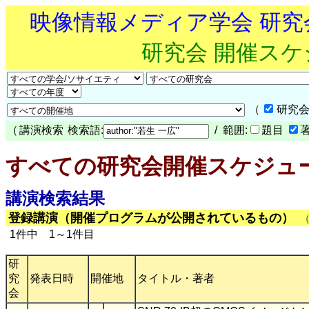
映像情報メディア学会 研
研究会 開催ス
（
研究会
（
講演検索
検索語:
/ 範囲:
題目
すべての研究会開催スケジュ
講演検索結果
登録講演（開催プログラムが公開されているもの）
1件中 1～1件目
研
究
発表日時
開催地
タイトル・著者
会