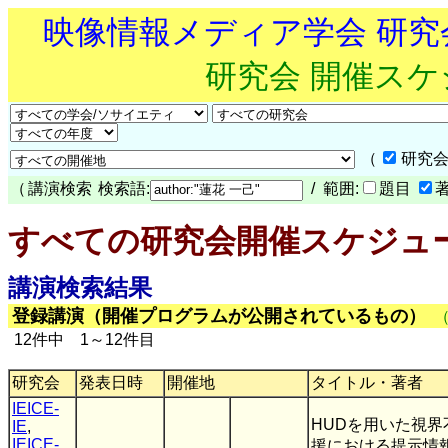
映像情報メディア学会 研
研究会 開催ス
（
研究会
（
講演検索
検索語:
/ 範囲:
題目
すべての研究会開催スケジュ
講演検索結果
登録講演（開催プログラムが公開されているもの）
12件中 1～12件目
研究会
発表日時
開催地
タイトル・著者
IEICE-
HUDを用いた視
IE
,
IEICE-
援における提示情