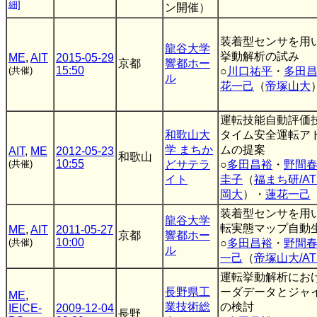
細]
ン開催）
装着型センサを用
龍谷大学
挙動解析の試み
ME
,
AIT
2015-05-29
京都
響都ホー
15:50
(共催)
○
川口祐平
・
多田
ル
花一己
（
帝塚山大
運転技能自動評価
和歌山大
タイム安全運転ア
学 まちか
ムの提案
AIT
,
ME
2012-05-23
和歌山
10:55
(共催)
どサテラ
○
多田昌裕
・
野間
イト
圭子
（
福まち研/AT
岡大
）・
蓮花一己
装着型センサを用
龍谷大学
転実態マップ自動
ME
,
AIT
2011-05-27
京都
響都ホー
10:00
(共催)
○
多田昌裕
・
野間
ル
一己
（
帝塚山大/AT
運転挙動解析にお
長野県工
ーダデータとジャ
ME
,
業技術総
の検討
IEICE-
2009-12-04
長野