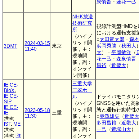
泉慎吾
・
蓮花一己
NHK放送
技術研究
視線計測型HMD
所
における運転支援
（ハイブ
○
太田竜太郎
・
森
リッド開
2024-03-15
東京
浜岡秀勝
（
秋田大
3DMT
11:40
催，主：
大
）・
平岡敏洋
（
現地開
花一己
・
森泉慎吾
催，副：
昌裕
（
近畿大
）
オンライ
ン開催）
三重大学
IEICE-
三翠ホー
BioX
,
IEICE-
ル
ドライバモニタリン
SIP
,
（ハイブ
GNSSを用いた高
IEICE-
リッド開
態と運転行動特性
2023-05-18
IE
三重
11:30
催，主：
○
赤澤雄矢
（
近畿
(共催)
現地開
多田昌裕
（
近畿大
IST
,
ME
催，副：
一己
（
帝塚山大
）
(共催)
(連催)
[詳
オンライ