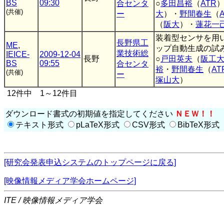
BS
09:30
合センタ
○
多田昌裕
（
ATR
(共催)
ー
大
）・
野間春生
（
（
阪大
）・
蓮花一
装着型センサを用
長野県工
ME
,
ップ自動生成の試
業技術総
IEICE-
2009-12-04
長野
○
戸田英夫
（
阪工大
BS
09:55
合センタ
裕
・
野間春生
（
AT
(共催)
ー
塚山大
）
12件中 1～12件目
ダウンロード書式の初期値を指定してください
ＮＥＷ！！
テキスト形式
pLaTeX形式
CSV形式
BibTeX形式
[研究会発表申込システムのトップページに戻る]
[映像情報メディア学会ホームページ]
ITE / 映像情報メディア学会