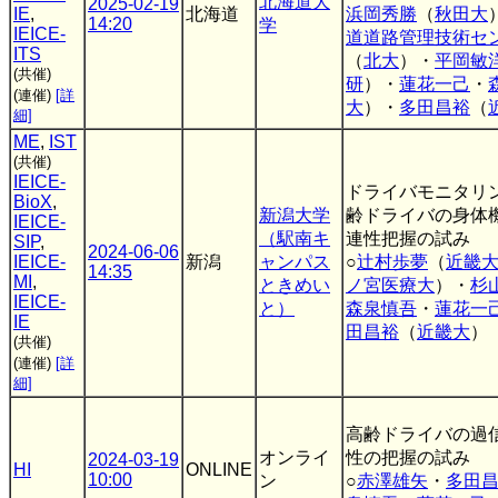
北海道大
2025-02-19
IE
,
北海道
浜岡秀勝
（
秋田大
14:20
学
IEICE-
道道路管理技術セ
ITS
（
北大
）・
平岡敏
(共催)
研
）・
蓮花一己
・
(連催)
[詳
大
）・
多田昌裕
（
細]
ME
,
IST
(共催)
IEICE-
ドライバモニタリ
BioX
,
新潟大学
齢ドライバの身体
IEICE-
（駅南キ
連性把握の試み
SIP
,
2024-06-06
IEICE-
新潟
ャンパス
○
辻村歩夢
（
近畿
14:35
MI
,
ときめい
ノ宮医療大
）・
杉
IEICE-
と）
森泉慎吾
・
蓮花一
IE
田昌裕
（
近畿大
）
(共催)
(連催)
[詳
細]
高齢ドライバの過
オンライ
性の把握の試み
2024-03-19
HI
ONLINE
10:00
ン
○
赤澤雄矢
・
多田