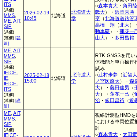
ITS
○
森本貴大
・
角田
(共催)
北海道大
畿大
）・
浜岡秀勝
2026-02-19
MMS
,
北海道
10:45
学
亨
（
北海道道路管
ME
,
AIT
,
高橋 翔
（
北大
）
SIP
動車研
）・
蓮花一
(共催)
山大
）・
多田昌裕
(連催)
[詳
細]
ME
,
AIT
,
RTK-GNSSを
MMS
,
SIP
体機能と車両操作
(共催)
試み
IEICE-
北海道大
○
辻村歩夢
（
近畿
2025-02-18
IE
,
北海道
15:00
学
ノ宮医療大
）・
森
IEICE-
大
）・
藤田佳男
（
ITS
大
）・
蓮花一己
（
(共催)
治
・
多田昌裕
（
近
(連催)
[詳
細]
ME
,
AIT
,
視線計測型HMD
MMS
,
における車両位置
SIP
討
(共催)
○
森本貴大
・
太田
IEICE-