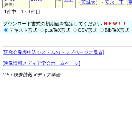
（
茨城大
）・
安永 正
（
(連催)
1件中 1～1件目
ダウンロード書式の初期値を指定してください
ＮＥＷ！！
テキスト形式
pLaTeX形式
CSV形式
BibTeX形式
[研究会発表申込システムのトップページに戻る]
[映像情報メディア学会ホームページ]
ITE / 映像情報メディア学会