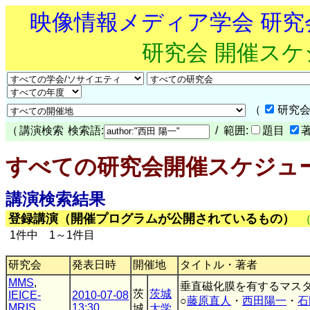
映像情報メディア学会 研
研究会 開催ス
（
研究会
（
講演検索
検索語:
/ 範囲:
題目
すべての研究会開催スケジュ
講演検索結果
登録講演（開催プログラムが公開されているもの）
1件中 1～1件目
研究会
発表日時
開催地
タイトル・著者
MMS
,
垂直磁化膜を有するマス
茨
茨城
IEICE-
2010-07-08
○
藤原直人
・
西田陽一
・
石
MRIS
13:30
城
大学