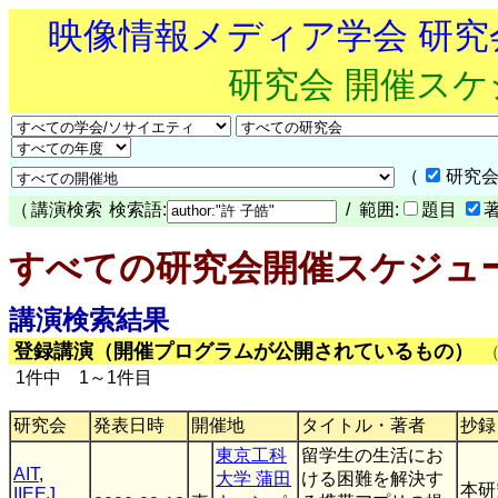
映像情報メディア学会 研
研究会 開催ス
（
研究会
（
講演検索
検索語:
/ 範囲:
題目
すべての研究会開催スケジュ
講演検索結果
登録講演（開催プログラムが公開されているもの）
1件中 1～1件目
研究会
発表日時
開催地
タイトル・著者
抄録
東京工科
留学生の生活にお
AIT
,
大学 蒲田
ける困難を解決す
本研
IIEEJ
,