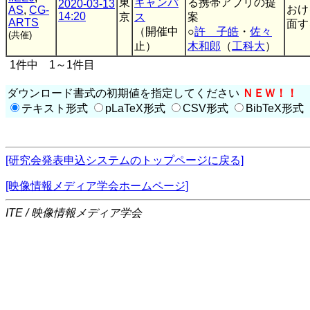
東
キャンパ
る携帯アプリの提
2020-03-13
おけ
AS
,
CG-
14:20
京
ス
案
ARTS
面す
（開催中
○
許 子皓
・
佐々
(共催)
止）
木和郎
（
工科大
）
1件中 1～1件目
ダウンロード書式の初期値を指定してください
ＮＥＷ！！
テキスト形式
pLaTeX形式
CSV形式
BibTeX形式
[研究会発表申込システムのトップページに戻る]
[映像情報メディア学会ホームページ]
ITE / 映像情報メディア学会