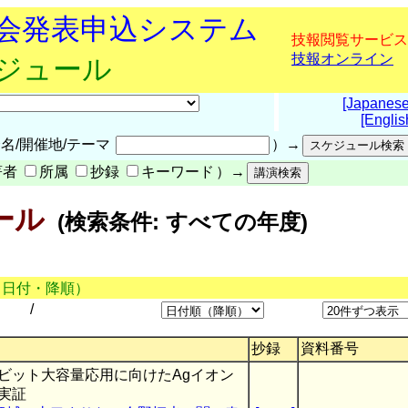
究会発表申込システム
技報閲覧サービス
技報オンライン
ケジュール
[Japanese
[Englis
名/開催地/テーマ
）→
著者
所属
抄録
キーワード
）→
ール
(検索条件: すべての年度)
（日付・降順）
/
抄録
資料番号
ビット大容量応用に向けたAgイオン
実証