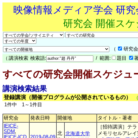
映像情報メディア学会 研
研究会 開催ス
（
研究会
（
講演検索
検索語:
/ 範囲:
題目
すべての研究会開催スケジュ
講演検索結果
登録講演（開催プログラムが公開されているもの）
1件中 1～1件目
研究会
発表日時
開催地
タイトル・著者
IEICE-
［招待講演］テラ
SDM
,
北
メモリセルアレイ
北海道大学
IEICE-ICD
2019-08-09