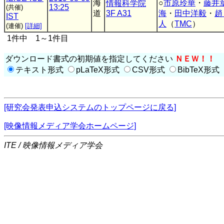
海
○
市原玲華
・
藤井
情報科学院
13:25
(共催)
道
3F A31
海
・
田中洋毅
・
趙
IST
人
（
TMC
）
(連催)
[詳細]
1件中 1～1件目
ダウンロード書式の初期値を指定してください
ＮＥＷ！！
テキスト形式
pLaTeX形式
CSV形式
BibTeX形式
[研究会発表申込システムのトップページに戻る]
[映像情報メディア学会ホームページ]
ITE / 映像情報メディア学会