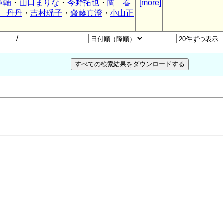
章輔
・
山口まりな
・
今野拓也
・
関 春
[more]
 丹丹
・
吉村瑶子
・
齋藤真澄
・
小山正
/