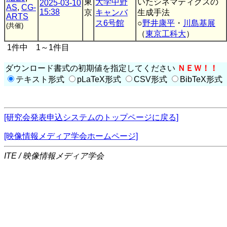
東
大学中野
いたシネマティクスの
2025-03-10
AS
,
CG-
15:38
京
キャンバ
生成手法
ARTS
ス6号館
○
野井康平
・
川島基展
(共催)
（
東京工科大
）
1件中 1～1件目
ダウンロード書式の初期値を指定してください
ＮＥＷ！！
テキスト形式
pLaTeX形式
CSV形式
BibTeX形式
[研究会発表申込システムのトップページに戻る]
[映像情報メディア学会ホームページ]
ITE / 映像情報メディア学会