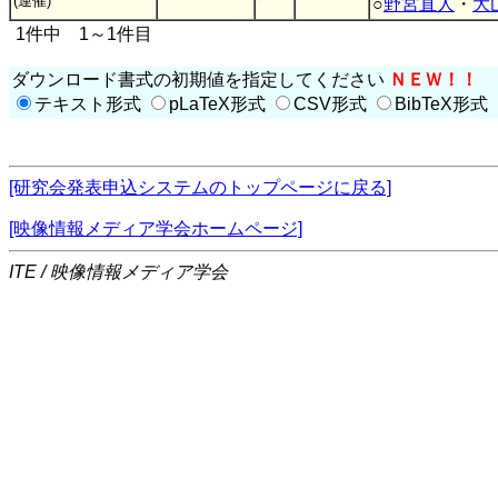
(連催)
○
野宮直人
・
大
1件中 1～1件目
ダウンロード書式の初期値を指定してください
ＮＥＷ！！
テキスト形式
pLaTeX形式
CSV形式
BibTeX形式
[研究会発表申込システムのトップページに戻る]
[映像情報メディア学会ホームページ]
ITE / 映像情報メディア学会