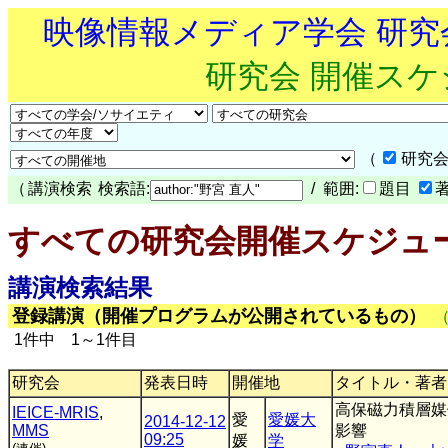
映像情報メディア学会 研
研究会 開催ス
（
研究会
（
講演検索
検索語:
/ 範囲:
題目
すべての研究会開催スケジュ
講演検索結果
登録講演（開催プログラムが公開されているもの）
1件中 1～1件目
研究会
発表日時
開催地
タイトル・著者
高保磁力積層媒
IEICE-MRIS
,
愛
愛媛大
2014-12-12
MMS
影響
09:25
媛
学