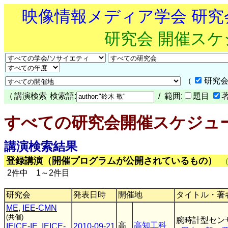
映像情報メディア学会 研
研究会 開催ス
（
研究会
（
講演検索
検索語:
/ 範囲:
題目
すべての研究会開催スケジュ
講演検索結果
登録講演（開催プログラムが公開されているもの）
2件中 1～2件目
研究会
発表日時
開催地
タイトル・著
ME
,
IEE-CMN
(共催)
腕時計型セン
高
高知工科
IEICE-IE
,
IEICE-
2010-09-21