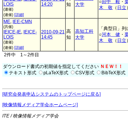
○
田中 毅
・
LOIS
14:20
知
大学
木 敬
（
日立
(連催)
(連催)
[詳細]
ME
,
IEE-CMN
(共催)
「典型日」列
高
高知工科
IEICE-IE
,
IEICE-
2010-09-21
○
河本 健
・
LOIS
14:45
知
大学
木 敬
（
日立
(連催)
(連催)
[詳細]
2件中 1～2件目
ダウンロード書式の初期値を指定してください
ＮＥＷ！！
テキスト形式
pLaTeX形式
CSV形式
BibTeX形式
[研究会発表申込システムのトップページに戻る]
[映像情報メディア学会ホームページ]
ITE / 映像情報メディア学会