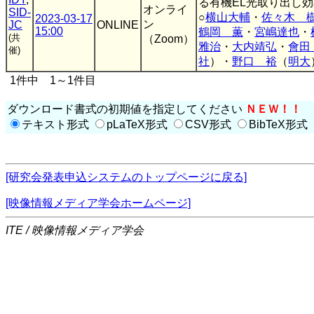
る有機EL光取り出し
オンライ
SID-
○
横山大輔
・
佐々木 
2023-03-17
ン
JC
ONLINE
15:00
鶴岡 薫
・
宮嶋達也
・
(共
（Zoom）
雅治
・
大内靖弘
・
會田
催)
社
）・
野口 裕
（
明大
1件中 1～1件目
ダウンロード書式の初期値を指定してください
ＮＥＷ！！
テキスト形式
pLaTeX形式
CSV形式
BibTeX形式
[研究会発表申込システムのトップページに戻る]
[映像情報メディア学会ホームページ]
ITE / 映像情報メディア学会