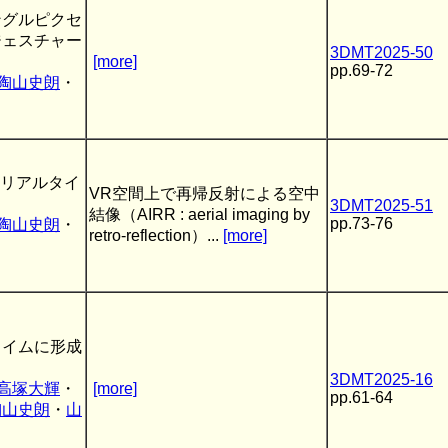
ングルピクセ
ジェスチャー
3DMT2025-50
[more]
pp.69-72
陶山史朗
・
Rリアルタイ
VR空間上で再帰反射による空中
3DMT2025-51
結像（AIRR : aerial imaging by
pp.73-76
陶山史朗
・
retro-reflection）...
[more]
タイムに形成
3DMT2025-16
高塚大輝
・
[more]
pp.61-64
陶山史朗
・
山