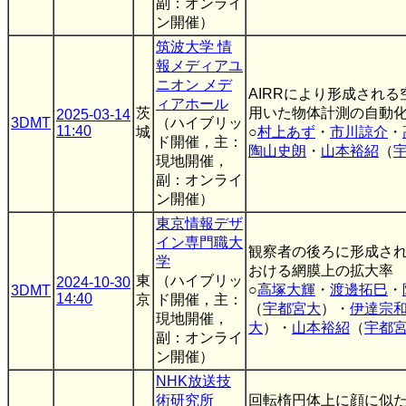
副：オンライ
ン開催）
筑波大学 情
報メディアユ
ニオン メデ
AIRRにより形成され
ィアホール
茨
用いた物体計測の自動
2025-03-14
3DMT
（ハイブリッ
11:40
城
○
村上あず
・
市川諒介
・
ド開催，主：
陶山史朗
・
山本裕紹
（
現地開催，
副：オンライ
ン開催）
東京情報デザ
イン専門職大
観察者の後ろに形成さ
学
おける網膜上の拡大率
東
（ハイブリッ
2024-10-30
○
高塚大輝
・
渡邊拓巳
・
3DMT
14:40
京
ド開催，主：
（
宇都宮大
）・
伊達宗
現地開催，
大
）・
山本裕紹
（
宇都
副：オンライ
ン開催）
NHK放送技
術研究所
回転楕円体上に顔に似