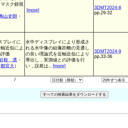
ウマスク錯視
3DMT2024-8
[more]
pp.29-32
陶山史朗
・
ィスプレイに
水中ディスプレイにより形成さ
近軸近似によ
れる水中像の結像距離の見通し
3DMT2024-9
の評価
の良い理論式を近軸近似により
pp.33-36
岩根 透
・
導出し，実測値との評価を行
宇都宮大
）
い，誤差は...
[more]
/