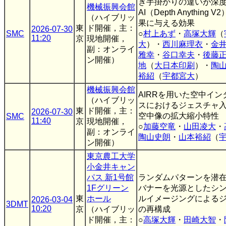
き手掛かりの違いが深
機械振興会館
AI（Depth Anything
（ハイブリッ
果に与える効果
東
ド開催，主：
2026-07-30
SMC
○
村上あず
・
高塚大輝
（
11:20
京
現地開催，
大
）・
西川麻理衣
・
金
副：オンライ
雅幸
・
谷口幸夫
・
後藤
ン開催）
地
（
大日本印刷
）・
陶
裕紹
（
宇都宮大
）
機械振興会館
AIRRを用いた空中イ
（ハイブリッ
スにおけるジェスチャ
東
ド開催，主：
2026-07-30
空中像の拡大縮小特性
SMC
11:40
京
現地開催，
○
加藤空竜
・
山田凌大
・
副：オンライ
陶山史朗
・
山本裕紹
（
ン開催）
東京農工大学
小金井キャン
パス 新1号館
ランダムパターンを潜
1Fグリーン
バナーを光源としたシ
東
ホール
ルイメージングによる
2026-03-04
3DMT
10:20
京
（ハイブリッ
の再構成
ド開催，主：
○
高塚大輝
・
田崎大智
・