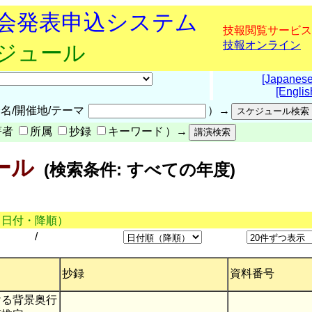
究会発表申込システム
技報閲覧サービス
技報オンライン
ケジュール
[Japanese
[Englis
名/開催地/テーマ
）→
著者
所属
抄録
キーワード
）→
ール
(検索条件: すべての年度)
（日付・降順）
/
抄録
資料番号
ける背景奥行