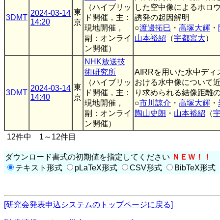
（ハイブリッ
した空中像によるホロ
東
2024-03-14
3DMT
ド開催，主：
誘発の起因解明
14:20
京
現地開催，
○
渡邊拓巳
・
高塚大輝
・
副：オンライ
山本裕紹
（
宇都宮大
）
ン開催）
NHK放送技
術研究所
AIRRを用いた水中デ
（ハイブリッ
おける水中像について
東
2024-03-14
3DMT
ド開催，主：
り求められる結像距離
14:40
京
現地開催，
○
市川諒介
・
高塚大輝
・
副：オンライ
陶山史朗
・
山本裕紹
（
ン開催）
12件中 1～12件目
ダウンロード書式の初期値を指定してください
ＮＥＷ！！
テキスト形式
pLaTeX形式
CSV形式
BibTeX形式
[研究会発表申込システムのトップページに戻る]