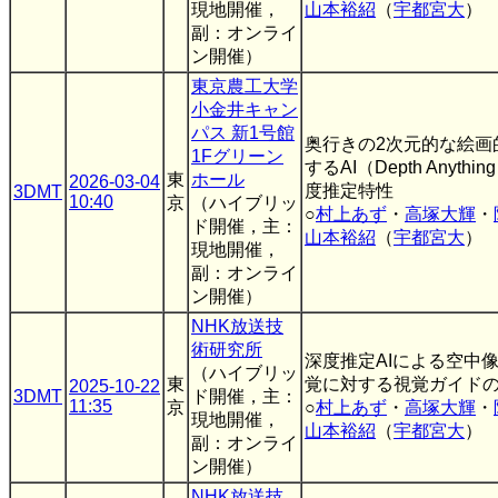
現地開催，
山本裕紹
（
宇都宮大
）
副：オンライ
ン開催）
東京農工大学
小金井キャン
パス 新1号館
奥行きの2次元的な絵画
1Fグリーン
するAI（Depth Anythi
東
ホール
2026-03-04
度推定特性
3DMT
10:40
京
（ハイブリッ
○
村上あず
・
高塚大輝
・
ド開催，主：
山本裕紹
（
宇都宮大
）
現地開催，
副：オンライ
ン開催）
NHK放送技
術研究所
深度推定AIによる空中
（ハイブリッ
東
覚に対する視覚ガイド
2025-10-22
3DMT
ド開催，主：
11:35
京
○
村上あず
・
高塚大輝
・
現地開催，
山本裕紹
（
宇都宮大
）
副：オンライ
ン開催）
NHK放送技