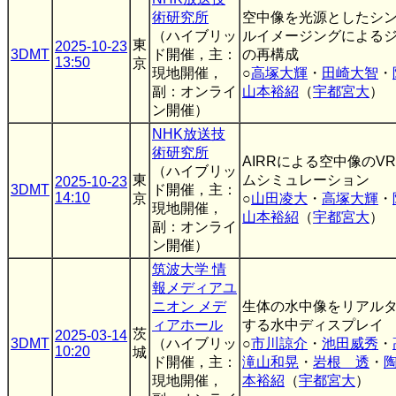
術研究所
空中像を光源としたシ
（ハイブリッ
ルイメージングによる
東
2025-10-23
3DMT
ド開催，主：
の再構成
13:50
京
現地開催，
○
高塚大輝
・
田崎大智
・
副：オンライ
山本裕紹
（
宇都宮大
）
ン開催）
NHK放送技
術研究所
AIRRによる空中像のV
（ハイブリッ
東
ムシミュレーション
2025-10-23
3DMT
ド開催，主：
14:10
京
○
山田凌大
・
高塚大輝
・
現地開催，
山本裕紹
（
宇都宮大
）
副：オンライ
ン開催）
筑波大学 情
報メディアユ
ニオン メデ
生体の水中像をリアル
ィアホール
する水中ディスプレイ
茨
2025-03-14
3DMT
（ハイブリッ
○
市川諒介
・
池田威秀
・
10:20
城
ド開催，主：
滝山和晃
・
岩根 透
・
現地開催，
本裕紹
（
宇都宮大
）