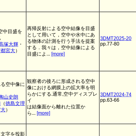
再帰反射による空中結像を目盛
る空中目盛を
として用いて，空中や水中にあ
化
3DMT2025-20
る物体の計測を行う手法を提案
pp.77-80
高塚大輝
・
する．我々は，空中結像による
宇都宮大
）
目盛によ...
[more]
観察者の後ろに形成される空中
れる空中像に
像における網膜上の拡大率を明
らかにする.通常,空中ディスプレ
3DMT2024-74
陶山史朗
pp.63-66
イ
和
（
徳島文理
は結像面から離れた位置か
宮大
）
ら...
[more]
た文字を投影