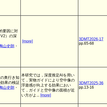
的要因に対
ng V2）の深
3DMT2026-17
[more]
pp.65-68
陶山史朗
・
本研究では，深度推定AIを用い
像の奥行き知
て，実物ガイドにより空中像の
の効果の検証
3DMT2025-36
浮遊感が向上する効果におい
pp.13-16
陶山史朗
・
て，ガイドと空中像の面積が近
い方がよ...
[more]