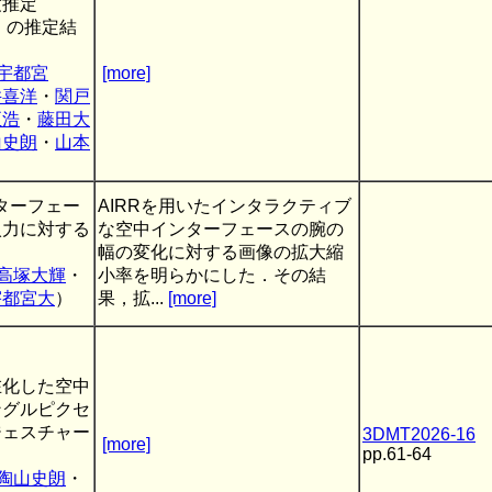
度推定
 V2）の推定結
宇都宮
[more]
井喜洋
・
関戸
正浩
・
藤田大
山史朗
・
山本
ンターフェー
AIRRを用いたインタラクティブ
入力に対する
な空中インターフェースの腕の
幅の変化に対する画像の拡大縮
高塚大輝
・
小率を明らかにした．その結
宇都宮大
）
果，拡...
[more]
在化した空中
ングルピクセ
ジェスチャー
3DMT2026-16
[more]
pp.61-64
陶山史朗
・