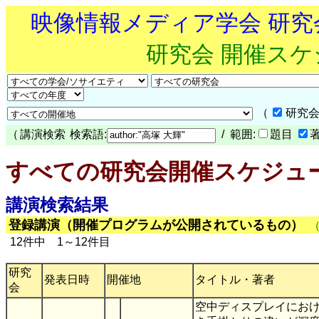
映像情報メディア学会 研
研究会 開催ス
（
研究会
（
講演検索
検索語:
/ 範囲:
題目
すべての研究会開催スケジュ
講演検索結果
登録講演（開催プログラムが公開されているもの）
12件中 1～12件目
研究
発表日時
開催地
タイトル・著者
会
空中ディスプレイにお