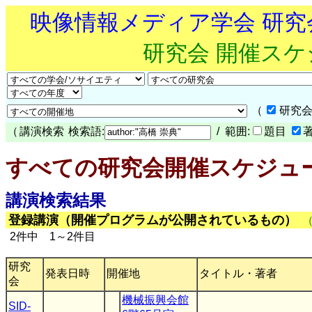
映像情報メディア学会 研
研究会 開催ス
（
研究会
（
講演検索
検索語:
/ 範囲:
題目
すべての研究会開催スケジュ
講演検索結果
登録講演（開催プログラムが公開されているもの）
2件中 1～2件目
研究
発表日時
開催地
タイトル・著者
会
機械振興会館
SID-