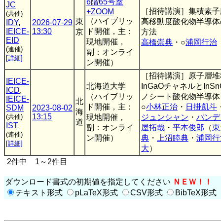
6階65号室
JC
［招待講演］集積素子
+ZOOM
(共催)
（ハイブリッ
東
高移動度酸化物半導体
IDY
,
2026-07-29
IEICE-
13:30
ド開催，主：
京
方法
EID
現地開催，
高橋崇典
・○
浦岡行治
(連催)
副：オンライ
[詳細]
ン開催）
［招待講演］原子層堆
IEICE-
北海道大学
InGaOチャネルとIn
ICD
,
（ハイブリッ
ノシート酸化物半導体
IEICE-
北
ド開催，主：
○
小林正治
・
日掛凱斗
SDM
2023-08-02
海
13:15
(共催)
現地開催，
ジュンシャン
・
パンデ
道
IST
副：オンライ
屋拓哉
・
平本俊郎
（
東
(連催)
ン開催）
典
・
上沼睦典
・
浦岡行
[詳細]
大
）
2件中 1～2件目
ダウンロード書式の初期値を指定してください
ＮＥＷ！！
テキスト形式
pLaTeX形式
CSV形式
BibTeX形式