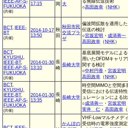
IEEE-AP-S-
る無線伝送技術
17:15
岡
大
FUKUOKA
○
高田政幸
（
NHK
）
(共催)
偏波間拡散を適用したMI
秋田市民
BCT
,
IEEE-
秋
伝送の検討
2014-10-17
BT
交流プラ
13:50
田
○
宮坂宏明
・
成清善一
(共催)
ザ
高田政幸
（
NHK
）
BCT
,
基底展開モデルによる
KYUSHU
,
用いたOFDMキャリ
長
IEEE-BT
,
2014-01-30
長崎大学
関する検討
IEEE-AP-S-
13:10
崎
○
中村円香
・
宮坂宏明
FUKUOKA
高田政幸
（
NHK
）
(共催)
BCT
,
時空間MIMOと空間多
KYUSHU
,
受信における伝送特性
長
IEEE-BT
,
2014-01-30
長崎大学
ュレーションによる比
IEEE-AP-S-
13:35
崎
○
成清善一
・
宮坂宏明
FUKUOKA
実井 仁
・
高田政幸
（
(共催)
VHF-Lowマルチメ
かんぽの
受信時の電界強度測定
BCT
,
IEEE-