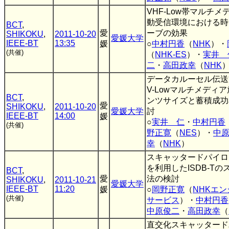
VHF-Low帯マルチ
動受信環境における時
BCT
,
愛
ーブの効果
SHIKOKU
,
2011-10-20
愛媛大学
IEEE-BT
13:35
媛
○
中村円香
（
NHK
）・
(共催)
（
NHK-ES
）・
実井 
二
・
高田政幸
（
NHK
データカルーセル伝送
V-Lowマルチメディ
BCT
,
ンツサイズと蓄積成功
愛
SHIKOKU
,
2011-10-20
愛媛大学
討
IEEE-BT
14:00
媛
○
実井 仁
・
中村円香
(共催)
野正寛
（
NES
）・
中
幸
（
NHK
）
スキャッタードパイロ
を利用したISDB-T
BCT
,
愛
法の検討
SHIKOKU
,
2011-10-21
愛媛大学
IEEE-BT
11:20
媛
○
岡野正寛
（
NHKエ
(共催)
サービス
）・
中村円香
中原俊二
・
高田政幸
（
直交化スキャッタード