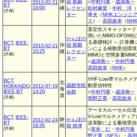
沖
宿 那覇
○
中村円香
・
成清善一
2013-02-21
BT
10:00
縄
レクセン
松村麻里
・
中村 洋
（
(共催)
ター
孝夫
（
NHKエンジニ
ス
）・
高田政幸
（
NH
直交化スキャッタード
用いたMIMO-OFDM
かんぽの
る基礎検討 ～ 計算
BCT
,
IEEE-
沖
宿 那覇
2013-02-21
BT
ンによる移動受信環境
10:25
縄
レクセン
(共催)
MIMOと空間多重MIM
ター
○
成清善一
・
中村円香
高田政幸
（
NHK
）
VHF-Low帯マルチ
BCT
,
北
函館市民
動受信特性
HOKKAIDO
,
2012-07-19
海
IEEE-BT
14:20
会館
○
中村円香
・
成清善一
道
(共催)
岡野正寛
・
高田政幸
（
データカルーセル伝送
V-Lowマルチメディ
BCT
,
IEEE-
静
かんぽの
2012-02-24
BT
送実験による蓄積受信
16:35
岡
宿 焼津
(共催)
○
実井 仁
・
中村円香
野正寛
（
NES
）・
高