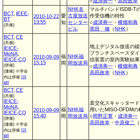
○
成清善一
・
高田政幸
NHK名
マルチバンドISDB-
BCT
,
IEEE-
愛
古屋放送
作受信機の特性
2010-10-22
BT
13:55
知
センター
○
成清善一
・
横畑和典
(共催)
ビル
黒田 徹
（
NHK
）
BCT
,
CE
(共催)
地上デジタル放送の繰
IEICE-
ブランチスペースダイ
MoNA
,
福
NHK福
2010-09-09
IEICE-CQ
信装置の室内実験結果
15:15
岡
岡放送局
(併催)
○
成清善一
・
横畑和典
(連催)
※学会
高田政幸
（
NHK
）
内は併催
[詳
細]
BCT
,
CE
(共催)
IEICE-
直交化スキャッタード
MoNA
,
福
NHK福
用いたMISO-OFDM
2010-09-09
IEICE-CQ
15:40
岡
岡放送局
○
岡野正寛
・
成清善一
(併催)
高田政幸
・
中原俊二
（
(連催)
※学会
内は併催
[詳
細]