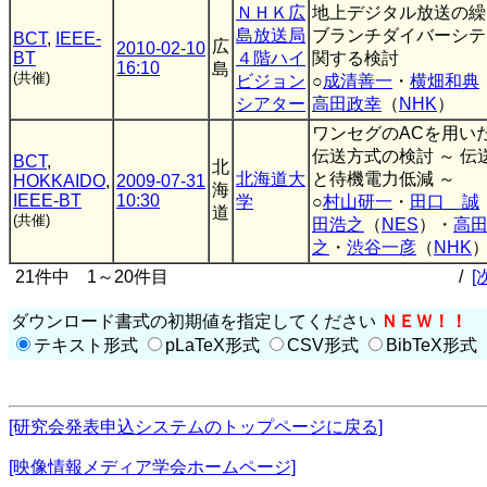
ＮＨＫ広
地上デジタル放送の繰
島放送局
ブランチダイバーシテ
BCT
,
IEEE-
広
2010-02-10
BT
４階ハイ
関する検討
16:10
島
(共催)
ビジョン
○
成清善一
・
横畑和典
シアター
高田政幸
（
NHK
）
ワンセグのACを用い
伝送方式の検討 ～ 
BCT
,
北
北海道大
と待機電力低減 ～
HOKKAIDO
,
2009-07-31
海
IEEE-BT
10:30
学
○
村山研一
・
田口 誠
道
(共催)
田浩之
（
NES
）・
高
之
・
渋谷一彦
（
NHK
21件中 1～20件目
/
[
ダウンロード書式の初期値を指定してください
ＮＥＷ！！
テキスト形式
pLaTeX形式
CSV形式
BibTeX形式
[研究会発表申込システムのトップページに戻る]
[映像情報メディア学会ホームページ]