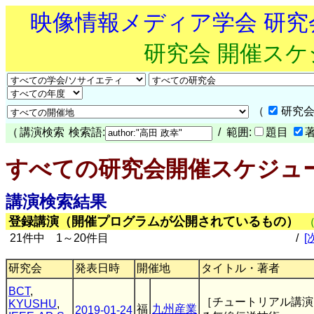
映像情報メディア学会 研
研究会 開催ス
（
研究会
（
講演検索
検索語:
/ 範囲:
題目
すべての研究会開催スケジュ
講演検索結果
登録講演（開催プログラムが公開されているもの）
21件中 1～20件目
/
[
研究会
発表日時
開催地
タイトル・著者
BCT
,
［チュートリアル講演
KYUSHU
,
福
九州産業
2019-01-24