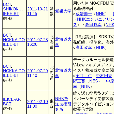
用いたMIMO-OFDM
BCT
,
愛
る基礎検討
SHIKOKU
,
2011-10-21
愛媛大学
IEEE-BT
11:45
媛
○
成清善一
（
NHK
）・
(共催)
（
NHKエンジニアリ
ス
）・
高田政幸
（
NH
BCT
,
北
［特別講演］ISDB-T
北海道大
HOKKAIDO
,
2011-07-28
海
発経緯、標準化、海外
IEEE-BT
16:20
学
道
○
高田政幸
（
NHK
）
(共催)
データカルーセル伝送
V-Lowマルチメディ
BCT
,
北
北海道大
イズと蓄積成功率に関
HOKKAIDO
,
2011-07-29
海
IEEE-BT
11:40
学
○
実井 仁
・
中村円香
道
(共催)
野正寛
（
NES
）・
中
幸
（
NHK
）
繰り返し復号型8ブラ
NHK放
イバーシティ受信装置
IEICE-AP
,
東
2011-02-10
BCT
送技術研
デジタルハイビジョン
11:00
京
(連催)
究所
動受信実験