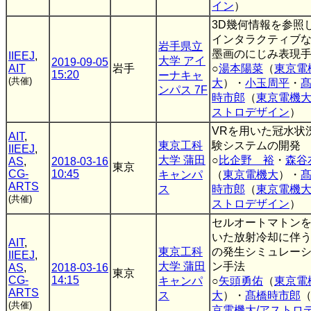
イン
）
3D幾何情報を参照
インタラクティブ
岩手県立
墨画のにじみ表現
IIEEJ
,
大学 アイ
2019-09-05
AIT
岩手
○
湯本陽菜
（
東京電
15:20
ーナキャ
(共催)
大
）・
小玉周平
・
ンパス 7F
時市郎
（
東京電機大
ストロデザイン
）
VRを用いた冠水状
AIT
,
東京工科
験システムの開発
IIEEJ
,
大学 蒲田
○
比企野 裕
・
森谷
AS
,
2018-03-16
東京
CG-
10:45
キャンパ
（
東京電機大
）・
ARTS
ス
時市郎
（
東京電機大
(共催)
ストロデザイン
）
セルオートマトン
いた放射冷却に伴
AIT
,
東京工科
の発生シミュレー
IIEEJ
,
大学 蒲田
ン手法
AS
,
2018-03-16
東京
CG-
14:15
キャンパ
○
矢頭勇佑
（
東京電
ARTS
ス
大
）・
髙橋時市郎
(共催)
京電機大/アストロ