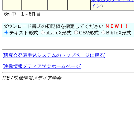
イン
）
6件中 1～6件目
ダウンロード書式の初期値を指定してください
ＮＥＷ！！
テキスト形式
pLaTeX形式
CSV形式
BibTeX形式
[研究会発表申込システムのトップページに戻る]
[映像情報メディア学会ホームページ]
ITE / 映像情報メディア学会