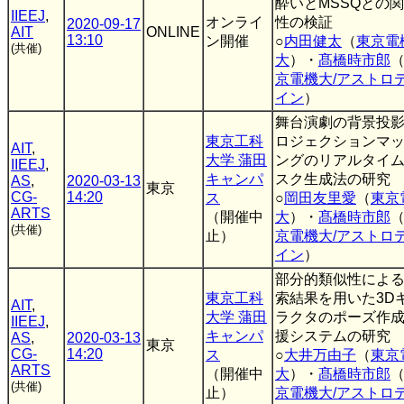
酔いとMSSQとの
IIEEJ
,
オンライ
性の検証
2020-09-17
AIT
ONLINE
13:10
ン開催
○
内田健太
（
東京電
(共催)
大
）・
髙橋時市郎
京電機大/アストロ
イン
）
舞台演劇の背景投
東京工科
ロジェクションマ
AIT
,
大学 蒲田
ングのリアルタイ
IIEEJ
,
キャンパ
スク生成法の研究
AS
,
2020-03-13
東京
CG-
14:20
ス
○
岡田友里愛
（
東京
ARTS
（開催中
大
）・
髙橋時市郎
(共催)
止）
京電機大/アストロ
イン
）
部分的類似性によ
東京工科
索結果を用いた3D
AIT
,
大学 蒲田
ラクタのポーズ作
IIEEJ
,
キャンパ
援システムの研究
AS
,
2020-03-13
東京
CG-
14:20
ス
○
大井万由子
（
東京
ARTS
（開催中
大
）・
髙橋時市郎
(共催)
止）
京電機大/アストロ