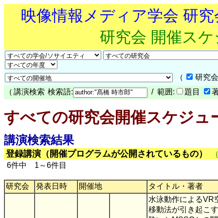
映像情報メディア学会 研
研究会 開催ス
（
研究会
（
講演検索
検索語:
/ 範囲:
題目
すべての研究会開催スケジュ
講演検索結果
登録講演（開催プログラムが公開されているもの）
6件中 1～6件目
研究会
発表日時
開催地
タイトル・著者
水泳動作によるVR
移動法が引き起こす