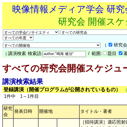
映像情報メディア学会 研
研究会 開催ス
（
研究会
（
講演検索
検索語:
/ 範囲:
題目
すべての研究会開催スケジュ
講演検索結果
登録講演（開催プログラムが公開されているもの）
1件中 1～1件目
研究
発表日時
開催地
タイトル・著者
会
［招待講演］適応照射L