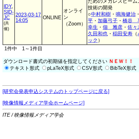
ためのメカレスビーム
IDY
,
技術の開発
オンライ
SID-
○
中村和樹
・
鳴海健治
2023-03-17
ン
JC
ONLINE
14:05
平
・
加藤弓子
・
橋谷 
(共
（Zoom）
幸生
・
佃 雅彦
・
佐々
催)
久田和也
・
稲田安寿
（
ック
）
1件中 1～1件目
ダウンロード書式の初期値を指定してください
ＮＥＷ！！
テキスト形式
pLaTeX形式
CSV形式
BibTeX形式
[研究会発表申込システムのトップページに戻る]
[映像情報メディア学会ホームページ]
ITE / 映像情報メディア学会