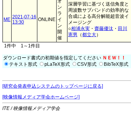
オ
深層学習に基づく送信角度と
ン
周波数サブバンドの効率的な
ラ
合成による高分解能超音波イ
2021-07-16
ME
ONLINE
イ
13:30
メージング
ン
○
相浦永実
・
齋藤優汰
・
田川
開
憲男
（
都立大
）
催
1件中 1～1件目
ダウンロード書式の初期値を指定してください
ＮＥＷ！！
テキスト形式
pLaTeX形式
CSV形式
BibTeX形式
[研究会発表申込システムのトップページに戻る]
[映像情報メディア学会ホームページ]
ITE / 映像情報メディア学会