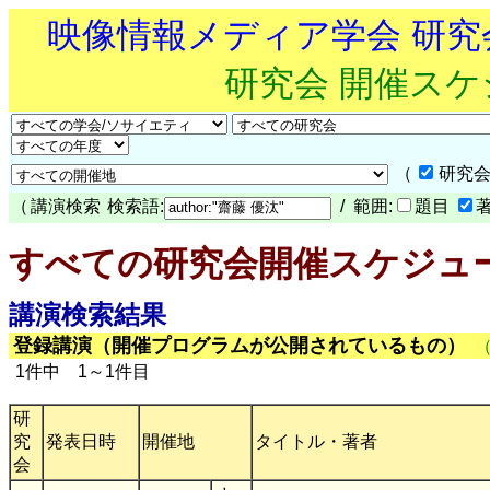
映像情報メディア学会 研
研究会 開催ス
（
研究会
（
講演検索
検索語:
/ 範囲:
題目
すべての研究会開催スケジュ
講演検索結果
登録講演（開催プログラムが公開されているもの）
1件中 1～1件目
研
究
発表日時
開催地
タイトル・著者
会