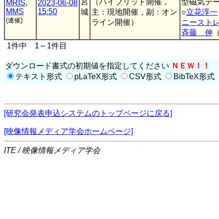
宮
（ハイブリッド開催，
型磁気テ
MRIS
,
2023-06-08
MMS
15:50
城
主：現地開催，副：オン
○
立花淳一
(連催)
ライン開催）
ニースト
斉藤 伸
1件中 1～1件目
ダウンロード書式の初期値を指定してください
ＮＥＷ！！
テキスト形式
pLaTeX形式
CSV形式
BibTeX形式
[研究会発表申込システムのトップページに戻る]
[映像情報メディア学会ホームページ]
ITE / 映像情報メディア学会