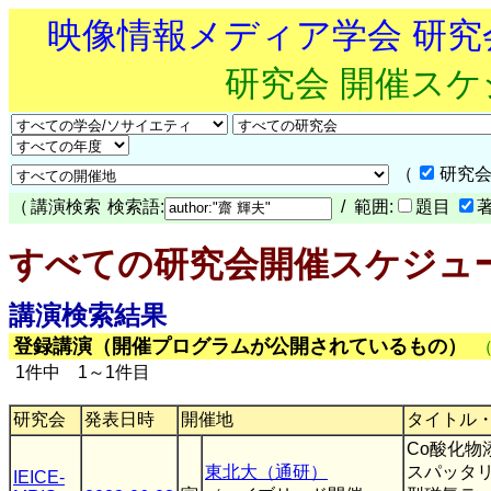
映像情報メディア学会 研
研究会 開催ス
（
研究会
（
講演検索
検索語:
/ 範囲:
題目
すべての研究会開催スケジュ
講演検索結果
登録講演（開催プログラムが公開されているもの）
1件中 1～1件目
研究会
発表日時
開催地
タイトル
Co酸化
東北大（通研）
スパッタリ
IEICE-