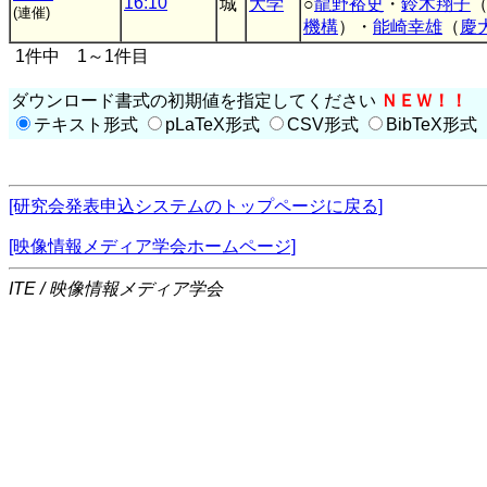
16:10
城
大学
○
龍野裕史
・
鈴木翔子
(連催)
機構
）・
能崎幸雄
（
慶
1件中 1～1件目
ダウンロード書式の初期値を指定してください
ＮＥＷ！！
テキスト形式
pLaTeX形式
CSV形式
BibTeX形式
[研究会発表申込システムのトップページに戻る]
[映像情報メディア学会ホームページ]
ITE / 映像情報メディア学会