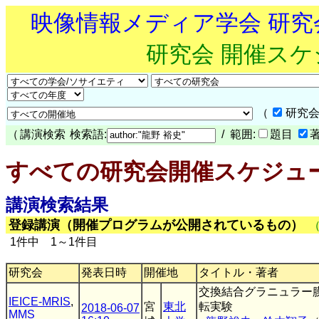
映像情報メディア学会 研
研究会 開催ス
（
研究会
（
講演検索
検索語:
/ 範囲:
題目
すべての研究会開催スケジュ
講演検索結果
登録講演（開催プログラムが公開されているもの）
1件中 1～1件目
研究会
発表日時
開催地
タイトル・著者
交換結合グラニュラー
IEICE-MRIS
,
宮
東北
転実験
2018-06-07
MMS