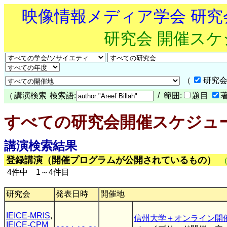
映像情報メディア学会 研
研究会 開催ス
（
研究会
（
講演検索
検索語:
/ 範囲:
題目
すべての研究会開催スケジュ
講演検索結果
登録講演（開催プログラムが公開されているもの）
4件中 1～4件目
研究会
発表日時
開催地
IEICE-MRIS
,
信州大学＋オンライン開
IEICE-CPM