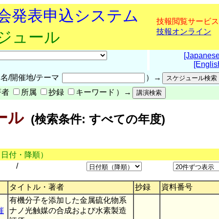
究会発表申込システム
技報閲覧サービス
技報オンライン
ケジュール
[Japanese
[Englis
名/開催地/テーマ
）→
著者
所属
抄録
キーワード
）→
ール
(検索条件: すべての年度)
（日付・降順）
/
タイトル・著者
抄録
資料番号
有機分子を添加した金属硫化物系
催
ナノ光触媒の合成および水素製造