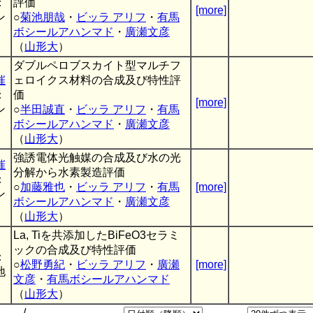
：
評価
[more]
ン
○
菊池朋哉
・
ビッラ アリフ
・
有馬
ボシールアハンマド
・
廣瀬文彦
（
山形大
）
ダブルペロブスカイト型マルチフ
催
ェロイクス材料の合成及び特性評
：
価
[more]
ン
○
半田誠直
・
ビッラ アリフ
・
有馬
ボシールアハンマド
・
廣瀬文彦
（
山形大
）
強誘電体光触媒の合成及び水の光
催
分解から水素製造評価
：
○
加藤雅也
・
ビッラ アリフ
・
有馬
[more]
ン
ボシールアハンマド
・
廣瀬文彦
（
山形大
）
La, Tiを共添加したBiFeO3セラミ
ックの合成及び特性評価
：
○
松野勇紀
・
ビッラ アリフ
・
廣瀬
[more]
地
文彦
・
有馬ボシールアハンマド
（
山形大
）
/