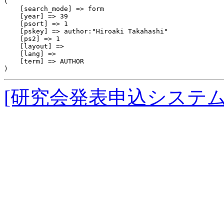
(

    [search_mode] => form

    [year] => 39

    [psort] => 1

    [pskey] => author:"Hiroaki Takahashi"

    [ps2] => 1

    [layout] => 

    [lang] => 

    [term] => AUTHOR

[研究会発表申込システ