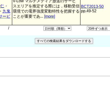
V-Low マルチメディア放送のサービ
 仁
・
スエリアを推定する際には，移動受信
BCT2013-50
pp.49-52
・
九鬼
環境での電界強度変動特性を把握する
サービ
ことが重要であ...
[more]
/