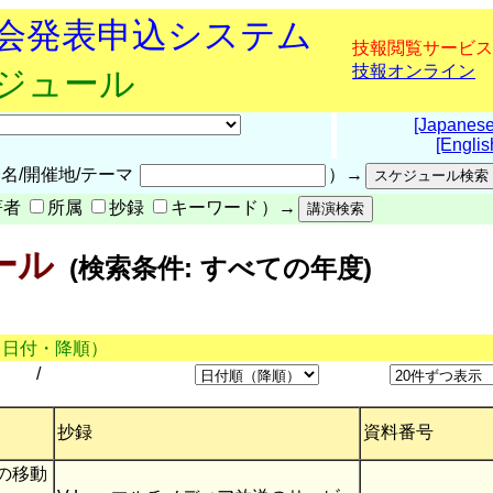
究会発表申込システム
技報閲覧サービス
技報オンライン
ケジュール
[Japanese
[Englis
名/開催地/テーマ
）→
著者
所属
抄録
キーワード
）→
ール
(検索条件: すべての年度)
（日付・降順）
/
抄録
資料番号
送の移動