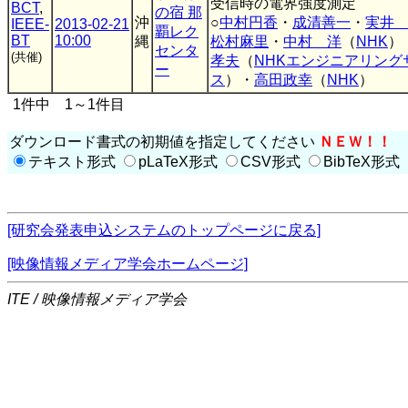
受信時の電界強度測定
BCT
,
の宿 那
沖
○
中村円香
・
成清善一
・
実井
IEEE-
2013-02-21
覇レク
BT
10:00
縄
松村麻里
・
中村 洋
（
NHK
）
センタ
(共催)
孝夫
（
NHKエンジニアリング
ー
ス
）・
高田政幸
（
NHK
）
1件中 1～1件目
ダウンロード書式の初期値を指定してください
ＮＥＷ！！
テキスト形式
pLaTeX形式
CSV形式
BibTeX形式
[研究会発表申込システムのトップページに戻る]
[映像情報メディア学会ホームページ]
ITE / 映像情報メディア学会