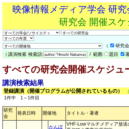
映像情報メディア学会 研
研究会 開催ス
（
研究会
（
講演検索
検索語:
/ 範囲:
題目
すべての研究会開催スケジュ
講演検索結果
登録講演（開催プログラムが公開されているもの）
1件中 1～1件目
研究
発表日時
開催地
タイトル・著者
会
VHF-Lowマルチメディア放
かんぽ