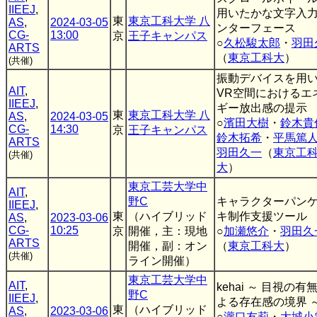
IIEEJ
,
用いたかな文字入
東
東京工科大学 八
AS
,
2024-03-05
ンターフェース
CG-
13:00
京
王子キャンパス
○
久松駿太郎
・
羽田
ARTS
（
東京工科大
）
(共催)
振動デバイスを用
AIT
,
VR空間におけるエ
IIEEJ
,
ギー放出感の提示
東
東京工科大学 八
AS
,
2024-03-05
○
濱田大樹
・
鈴木貴
CG-
14:30
京
王子キャンパス
鈴木拓希
・
平馬篤
ARTS
羽田久一
（
東京工
(共催)
大
）
東京工芸大学中
AIT
,
野C
キャラクターパン
IIEEJ
,
東
（ハイブリッド
キ制作支援ツール
AS
,
2023-03-06
CG-
10:25
京
開催，主：現地
○
加瀬悠介
・
羽田久
ARTS
開催，副：オン
（
東京工科大
）
(共催)
ライン開催）
東京工芸大学中
AIT
,
kehai ～ 目視の有
野C
IIEEJ
,
よる存在感の境界 
東
（ハイブリッド
AS
,
2023-03-06
○
瀧口友莉
・
大城小