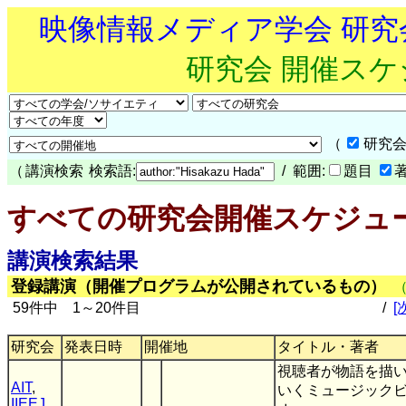
映像情報メディア学会 研
研究会 開催ス
（
研究会
（
講演検索
検索語:
/ 範囲:
題目
すべての研究会開催スケジュ
講演検索結果
登録講演（開催プログラムが公開されているもの）
59件中 1～20件目
/
[
研究会
発表日時
開催地
タイトル・著者
視聴者が物語を描
AIT
,
いくミュージック
IIEEJ
,