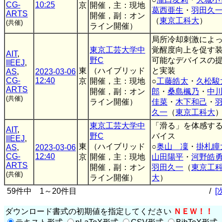
CG-
10:25
京
開催，主：現地
葛西亜生
・
羽田久
ARTS
開催，副：オン
（
東京工科大
）
(共催)
ライン開催）
局所冷却刺激によ
東京工芸大学中
覚醒度向上を促す
AIT
,
野C
可能なデバイスの
IIEEJ
,
東
（ハイブリッド
と実装
AS
,
2023-03-06
CG-
12:40
京
開催，主：現地
○
工藤皓太
・
久松駿
ARTS
開催，副：オン
郎
・
桑島楓乃
・
中
(共催)
ライン開催）
佳菜
・
木下和己
・
久一
（
東京工科大
東京工芸大学中
「滑る」を体感す
AIT
,
野C
バイス
IIEEJ
,
東
（ハイブリッド
○
奥山 凜
・
掛札瞳
AS
,
2023-03-06
CG-
12:40
京
開催，主：現地
山田陽平
・
河野皓
ARTS
開催，副：オン
羽田久一
（
東京工
(共催)
ライン開催）
大
）
59件中 1～20件目
/
[
ダウンロード書式の初期値を指定してください
ＮＥＷ！！