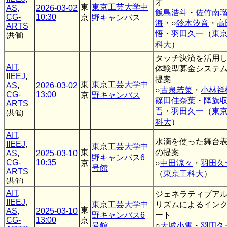
オ
東
東京工芸大学中
AS
,
2026-03-02
飯島浩斗
・
佐竹南
CG-
10:30
京
野キャンバス
海
・○
鈴木汐音
・
高
ARTS
悟
・
羽田久一
（
東
(共催)
科大
）
タッチ決済を活用
AIT
,
体験型募金システ
IIEEJ
,
提案
東
東京工芸大学中
AS
,
2026-03-02
○
古泉若菜
・
小林祥
CG-
13:00
京
野キャンバス
篠田佳奈葉
・
降旗
ARTS
吾
・
羽田久一
（
東
(共催)
科大
）
AIT
,
水滴を使った舞台
IIEEJ
,
東京工芸大学中
東
の提案
AS
,
2025-03-10
野キャンバス6
CG-
10:35
京
○
中田涼々
・
羽田久
号館
ARTS
（
東京工科大
）
(共催)
AIT
,
ジェネラティブア
IIEEJ
,
東京工芸大学中
リズムによるイン
東
AS
,
2025-03-10
野キャンバス6
ート
CG-
13:00
京
号館
○
大城小雪
・
羽田久