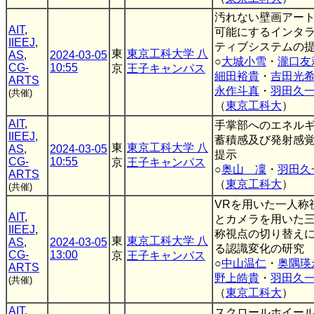
汚れない壁画アー
AIT
,
可能にするインタ
IIEEJ
,
ティブシステムの
東
東京工科大学 八
AS
,
2024-03-05
○
大城小雪
・
瀧口友
CG-
10:55
京
王子キャンパス
細田裕貴
・
吉田光
ARTS
永作斗真
・
羽田久
(共催)
（
東京工科大
）
AIT
,
手掌部へのエネル
IIEEJ
,
蓄積感及び発射感
東
東京工科大学 八
AS
,
2024-03-05
提示
CG-
10:55
京
王子キャンパス
○
奥山 凜
・
羽田久
ARTS
（
東京工科大
）
(共催)
VRを用いた一人称
AIT
,
とカメラを用いた
IIEEJ
,
称視点の切り替え
東
東京工科大学 八
AS
,
2024-03-05
る認識変化の研究
CG-
13:00
京
王子キャンパス
○
中山温仁
・
奥隅瑛
ARTS
野上皓貴
・
羽田久
(共催)
（
東京工科大
）
AIT
,
スクロールホイー