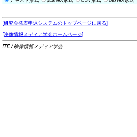
テキスト形式
pLaTeX形式
CSV形式
BibTeX形式
[研究会発表申込システムのトップページに戻る]
[映像情報メディア学会ホームページ]
ITE / 映像情報メディア学会