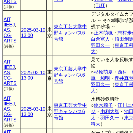
ARTS
（
TUT
）
(共催)
デジタルタイムカ
AIT
,
ル ～ その瞬間の記
IIEEJ
,
東京工芸大学中
残す砂場 ～
東
AS
,
2025-03-10
野キャンバス6
○
正木萌楓
・
志村歩
CG-
13:00
京
号館
白倉寛人
・
沼田創
ARTS
羽田久一
（
東京工
(共催)
大
）
見ている人を反映
AIT
,
絵
IIEEJ
,
東京工芸大学中
東
○
杉原萌夏
・
西村 
AS
,
2025-03-10
野キャンバス6
CG-
13:00
京
車 和明
・
櫻井真
号館
ARTS
羽田久一
（
東京工
(共催)
大
）
AIT
,
水槽砂鉄時計
IIEEJ
,
東京工芸大学中
○
鈴木莉子
・
江川ユ
東
AS
,
2025-03-10
野キャンバス6
ジ
・
由利大智
・
池
CG-
13:00
京
号館
太
・
羽田久一
（
東
ARTS
科大
）
(共催)
AIT
,
ゲームプレイ映像