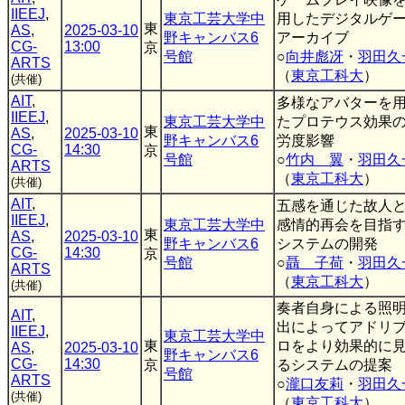
IIEEJ
,
東京工芸大学中
用したデジタルゲ
東
AS
,
2025-03-10
野キャンバス6
アーカイブ
CG-
13:00
京
号館
○
向井彪冴
・
羽田久
ARTS
（
東京工科大
）
(共催)
AIT
,
多様なアバターを
IIEEJ
,
東京工芸大学中
たプロテウス効果
東
AS
,
2025-03-10
野キャンバス6
労度影響
CG-
14:30
京
号館
○
竹内 翼
・
羽田久
ARTS
（
東京工科大
）
(共催)
AIT
,
五感を通じた故人
IIEEJ
,
東京工芸大学中
感情的再会を目指す
東
AS
,
2025-03-10
野キャンバス6
システムの開発
CG-
14:30
京
号館
○
聶 子荷
・
羽田久
ARTS
（
東京工科大
）
(共催)
奏者自身による照
AIT
,
出によってアドリ
IIEEJ
,
東京工芸大学中
東
ロをより効果的に
AS
,
2025-03-10
野キャンバス6
CG-
14:30
京
るシステムの提案
号館
ARTS
○
瀧口友莉
・
羽田久
(共催)
（
東京工科大
）