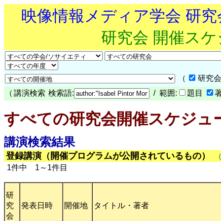
映像情報メディア学会 研
研究会 開催ス
（
研究会
（
講演検索
検索語:
/ 範囲:
題目
すべての研究会開催スケジュ
講演検索結果
登録講演（開催プログラムが公開されているもの）
1件中 1～1件目
研
究
発表日時
開催地
タイトル・著者
会