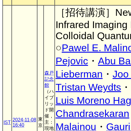
［招待講演］New Pe
Infrared Imaging
Colloidal Quant
○
Pawel E. Malin
Pejovic
・
Abu Ba
Lieberman
・
Joo
森戸
記念
Tristan Weydts
・
館
（ハ
イブ
Luis Moreno Hag
リッ
ド開
Chandrasekaran
催，
東
2024-11-08
主：
IST
Malainou
・
Gauri
16:40
京
現地