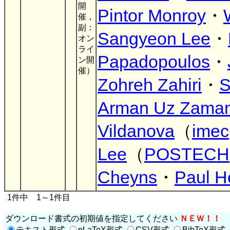
開
Pintor Monroy
・
催，
副：
Sangyeon Lee
・
オン
ライ
Papadopoulos
・
ン開
催）
Zohreh Zahiri
・
S
Arman Uz Zama
Vildanova
（
imec
Lee
（
POSTECH
Cheyns
・
Paul 
1件中 1～1件目
ダウンロード書式の初期値を指定してください
ＮＥＷ！！
テキスト形式
pLaTeX形式
CSV形式
BibTeX形式