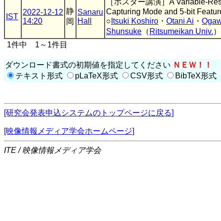
［ポスター講演］A Variable-Resolut
静
Capturing Mode and 5-bit Featur
2022-12-12
Sanaru
IST
14:20
Hall
○
Itsuki Koshiro
・
Otani Ai
・
Ogaw
岡
Shunsuke
（
Ritsumeikan Univ.
）
1件中 1～1件目
ダウンロード書式の初期値を指定してください
ＮＥＷ！！
テキスト形式
pLaTeX形式
CSV形式
BibTeX形式
[研究会発表申込システムのトップページに戻る]
[映像情報メディア学会ホームページ]
ITE / 映像情報メディア学会