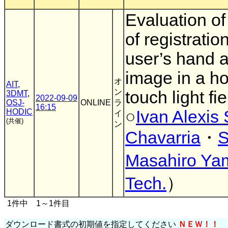
Evaluation of
of registrati
user’s hand 
image in a h
オ
AIT
,
ン
touch light fi
3DMT
,
2022-09-09
OSJ-
ONLINE
ラ
16:15
HODIC
○
Ivan Alexis
イ
(共催)
ン
Chavarria
・
S
Masahiro Ya
Tech.
）
1件中 1～1件目
ダウンロード書式の初期値を指定してください
ＮＥＷ！！