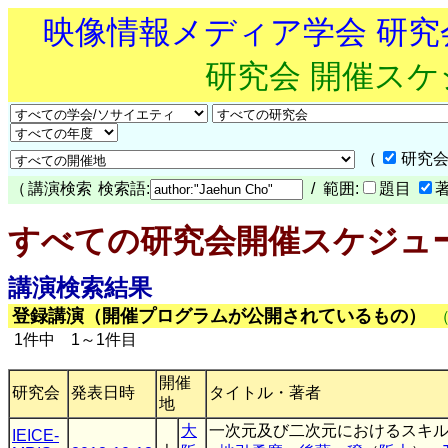
映像情報メディア学会 研
研究会 開催ス
（
研究会
（
講演検索
検索語:
/ 範囲:
題目
すべての研究会開催スケジュ
講演検索結果
登録講演（開催プログラムが公開されているもの）
1件中 1～1件目
開催
研究会
発表日時
タイトル・著者
地
大
一次元及び二次元におけるスキ
IEICE-