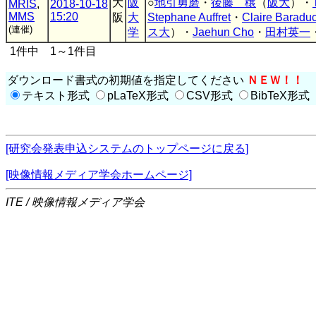
大
阪
○
地引勇磨
・
後藤 穣
（
阪大
）・
MRIS
,
2018-10-18
MMS
15:20
阪
大
Stephane Auffret
・
Claire Baradu
(連催)
学
ス大
）・
Jaehun Cho
・
田村英一
1件中 1～1件目
ダウンロード書式の初期値を指定してください
ＮＥＷ！！
テキスト形式
pLaTeX形式
CSV形式
BibTeX形式
[研究会発表申込システムのトップページに戻る]
[映像情報メディア学会ホームページ]
ITE / 映像情報メディア学会