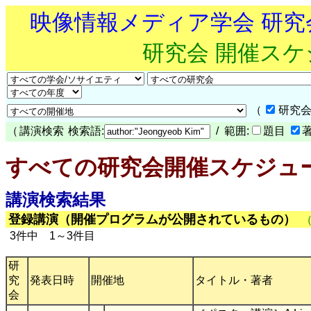
映像情報メディア学会 研
研究会 開催ス
（
研究会
（
講演検索
検索語:
/ 範囲:
題目
すべての研究会開催スケジュ
講演検索結果
登録講演（開催プログラムが公開されているもの）
3件中 1～3件目
研
究
発表日時
開催地
タイトル・著者
会