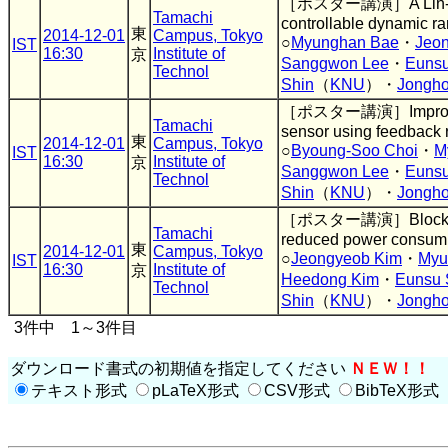
［ポスター講演］A Lin-Log
Tamachi
controllable dynamic r
東
2014-12-01
Campus, Tokyo
○
Myunghan Bae
・
Jeo
IST
16:30
Institute of
京
Sanggwon Lee
・
Eunsu
Technol
Shin
（
KNU
）・
Jongho
［ポスター講演］Improving
Tamachi
sensor using feedback
東
2014-12-01
Campus, Tokyo
○
Byoung-Soo Choi
・
M
IST
16:30
Institute of
京
Sanggwon Lee
・
Eunsu
Technol
Shin
（
KNU
）・
Jongho
［ポスター講演］Block-bas
Tamachi
reduced power consum
東
2014-12-01
Campus, Tokyo
○
Jeongyeob Kim
・
Myu
IST
16:30
Institute of
京
Heedong Kim
・
Eunsu 
Technol
Shin
（
KNU
）・
Jongho
3件中 1～3件目
ダウンロード書式の初期値を指定してください
ＮＥＷ！！
テキスト形式
pLaTeX形式
CSV形式
BibTeX形式