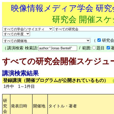
映像情報メディア学会 研
研究会 開催ス
（
研究会
（
講演検索
検索語:
/ 範囲:
題目
すべての研究会開催スケジュ
講演検索結果
登録講演（開催プログラムが公開されているもの）
1件中 1～1件目
研
究
発表日時
開催地
タイトル・著者
会