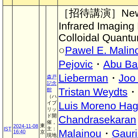
［招待講演］New Pe
Infrared Imaging
Colloidal Quant
○
Pawel E. Malin
Pejovic
・
Abu Ba
Lieberman
・
Joo
森戸
記念
Tristan Weydts
・
館
（ハ
イブ
Luis Moreno Hag
リッ
ド開
Chandrasekaran
催，
東
2024-11-08
主：
IST
Malainou
・
Gauri
16:40
京
現地