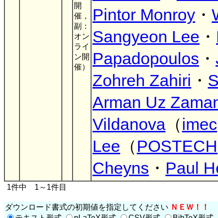
開
Pintor Monroy
・
催，
副：
Sangyeon Lee
・
オン
ライ
Papadopoulos
・
ン開
催）
Zohreh Zahiri
・
S
Arman Uz Zama
Vildanova
（
imec
Lee
（
POSTECH
Cheyns
・
Paul 
1件中 1～1件目
ダウンロード書式の初期値を指定してください
ＮＥＷ！！
テキスト形式
pLaTeX形式
CSV形式
BibTeX形式