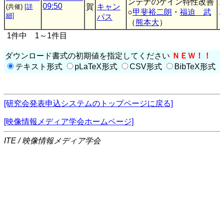
ンテナのゲイン特性改善
09:50
賀
キャン
(共催)
[詳
○
甲斐裕二朗
・
福迫 武
細]
パス
（
熊本大
）
1件中 1～1件目
ダウンロード書式の初期値を指定してください
ＮＥＷ！！
テキスト形式
pLaTeX形式
CSV形式
BibTeX形式
[研究会発表申込システムのトップページに戻る]
[映像情報メディア学会ホームページ]
ITE / 映像情報メディア学会