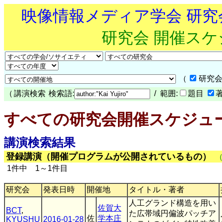
映像情報メディア学会 研
研究会 開催ス
（
研究会
（
講演検索
検索語:
/ 範囲:
題目
すべての研究会開催スケジュ
講演検索結果
登録講演（開催プログラムが公開されているもの）
1件中 1～1件目
研究会
発表日時
開催地
タイトル・著者
人工グランド構造を用い
佐賀大
BCT
,
た広帯域円偏波パッチア
佐
学本庄
KYUSHU
2016-01-28