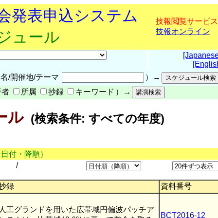
究会発表申込システム
技報閲覧サービス
技報オンライン
ケジュール
[Japanese
[Englis
名/開催地/テーマ
）→
著者
所属
抄録
キーワード
）→
ール
(検索条件: すべての年度)
（日付・降順）
/
抄録
資料番号
人工グランドを用いた広帯域円偏波パッチア
BCT2016-12