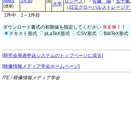
MMS
14:30
潟
ロジーズ
）・
佐藤 陽
・
五十嵐
大学
(連催)
（
日立グローバルストレージテ
1件中 1～1件目
ダウンロード書式の初期値を指定してください
ＮＥＷ！！
テキスト形式
pLaTeX形式
CSV形式
BibTeX形式
[研究会発表申込システムのトップページに戻る]
[映像情報メディア学会ホームページ]
ITE / 映像情報メディア学会