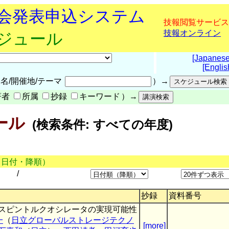
究会発表申込システム
技報閲覧サービス
技報オンライン
ケジュール
[Japanese
[Englis
名/開催地/テーマ
）→
著者
所属
抄録
キーワード
）→
ール
(検索条件: すべての年度)
（日付・降順）
/
抄録
資料番号
スピントルクオシレータの実現可能性
一
（
日立グローバルストレージテクノ
[more]