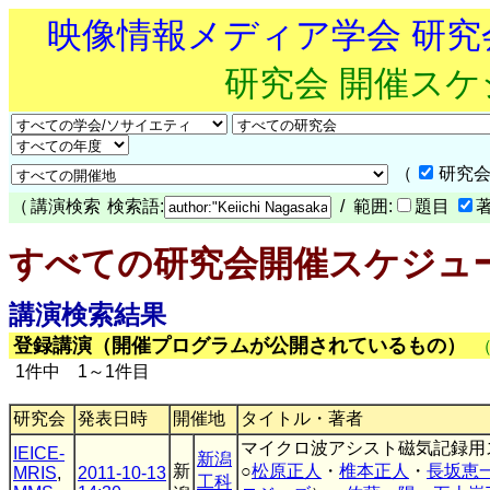
映像情報メディア学会 研
研究会 開催ス
（
研究会
（
講演検索
検索語:
/ 範囲:
題目
すべての研究会開催スケジュ
講演検索結果
登録講演（開催プログラムが公開されているもの）
1件中 1～1件目
研究会
発表日時
開催地
タイトル・著者
マイクロ波アシスト磁気記録用
IEICE-
新潟
新
○
松原正人
・
椎本正人
・
長坂恵
MRIS
,
2011-10-13
工科