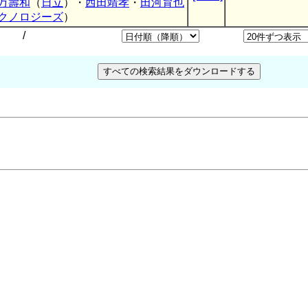
万壽和
（
日立
）・
西田靖孝
・
田河育也
クノロジーズ
）
/