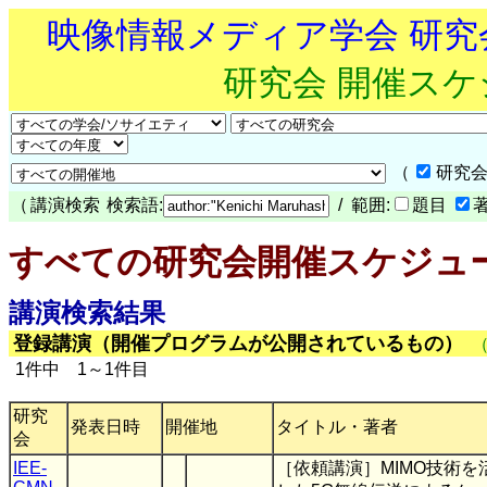
映像情報メディア学会 研
研究会 開催ス
（
研究会
（
講演検索
検索語:
/ 範囲:
題目
すべての研究会開催スケジュ
講演検索結果
登録講演（開催プログラムが公開されているもの）
1件中 1～1件目
研究
発表日時
開催地
タイトル・著者
会
IEE-
［依頼講演］MIMO技術を