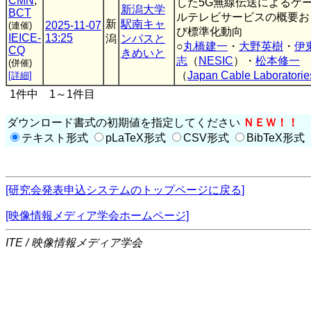
CMN
,
した5G無線伝送によるケ
新潟大学
BCT
ルテレビサービスの概要お
新
駅南キャ
2025-11-07
(連催)
び標準化動向
IEICE-
13:25
潟
ンパスと
○
丸橋建一
・
大野英樹
・
伊
CQ
きめいと
志
（
NESIC
）・
松本修一
(併催)
（
Japan Cable Laboratorie
[詳細]
1件中 1～1件目
ダウンロード書式の初期値を指定してください
ＮＥＷ！！
テキスト形式
pLaTeX形式
CSV形式
BibTeX形式
[研究会発表申込システムのトップページに戻る]
[映像情報メディア学会ホームページ]
ITE / 映像情報メディア学会