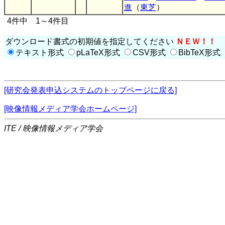
進
（
東芝
）
4件中 1～4件目
ダウンロード書式の初期値を指定してください
ＮＥＷ！！
テキスト形式
pLaTeX形式
CSV形式
BibTeX形式
[研究会発表申込システムのトップページに戻る]
[映像情報メディア学会ホームページ]
ITE / 映像情報メディア学会