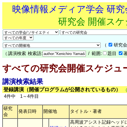
映像情報メディア学会 研
研究会 開催ス
（
研究会
（
講演検索
検索語:
/ 範囲:
題目
すべての研究会開催スケジュ
講演検索結果
登録講演（開催プログラムが公開されているもの）
4件中 1～4件目
研究
発表日時
開催地
タイトル・著者
会
高周波アシスト記録ヘッド