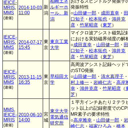
柏崎エネ
おけるスピントルク発振子
IEICE-
新
ルギーホ
発振特性
MRIS
,
2014-10-03
MMS
11:00
潟
ール、新
○
山田健一郎
・
成田直幸
・
(連催)
潟
口知子
・
松本拓也
・
鴻井克
彦
・
竹尾昭彦
（
東芝
）
マイクロ波アシスト磁気記
IEICE-
における実効磁界傾度の解
東
東京工業
MRIS
,
2014-07-17
○
成田直幸
・
山田健一郎
・
MMS
15:45
京
大学
口知子
・
松本拓也
・
鴻井克
(連催)
彦
・
竹尾昭彦
（
東芝
）
高周波アシスト記録ヘッド
のSTO発振
IEICE-
東
早稲田大
○
山田健一郎
・
清水真理子
MRIS
,
2013-11-15
MMS
16:35
京
学
村上修一
・
岩崎仁志
・
高岸
(連催)
幸
・
鴻井克彦
・
竹尾昭彦
（
芝
）
１平方インチあたり２テラ
ット以上の記録密度でのCPP
MMS
,
東北大学
宮
MR素子の要求特性
IEICE-
2010-06-10
電気通信
MRIS
14:00
城
○
高岸雅幸
・
山田健一郎
・
研究所
(連催)
崎仁志
・
福家ひろみ
・
橋