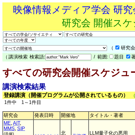
映像情報メディア学会 研
研究会 開催ス
（
研究会
（
講演検索
検索語:
/ 範囲:
題目
すべての研究会開催スケジュ
講演検索結果
登録講演（開催プログラムが公開されているもの）
1件中 1～1件目
研究会
発表日時
開催地
タイトル・著者
ME
,
AIT
,
MMS
,
SIP
北
LLM量子化の悪用
(共催)