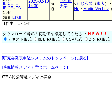
北海道
2025-02-18
IEICE-IE
,
海
○
江頭和希
（
東大
）
14:30
大学
IEICE-ITS
道
He
・
Martin Vechev
(共催)
(連催)
[詳細]
1件中 1～1件目
ダウンロード書式の初期値を指定してください
ＮＥＷ！！
テキスト形式
pLaTeX形式
CSV形式
BibTeX形式
[研究会発表申込システムのトップページに戻る]
[映像情報メディア学会ホームページ]
ITE / 映像情報メディア学会