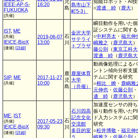
児
知能ロボット・AI技
IEEE-AP-S-
16:20
島市山下
島
○
渡邊 睦
（
鹿大
）
FUKUOKA
町5-3）
(共催)
瞬目動作を用いた個
証システムに関する
IST
,
ME
金沢大学
石
○
中村亮太
・
福元伸
(共催)
2019-06-07
サテライ
IEICE-BioX
13:00
川
嶋雅之
（
鹿児島大
）
トプラザ
(連催)
[詳細]
藤公則
（
東京工科大
渡邊 睦
（
鹿児島大
動画像処理によるバ
ントン傾向分析支援
鹿
鹿屋体育
テムに関する研究
SIP
,
ME
2017-11-27
児
大学
10:00
(共催)
○
根比 瞭
・
鹿嶋雅
島
（共催）
元伸也
・
佐藤公則
・
邊 睦
（
鹿児島大
）
加速度センサの持ち
石川四高
振り動作を用いたPI
ME
,
IST
記念文化
ド入力システムに関
石
2017-05-23
(共催)
交流館
研究
IEICE-BioX
09:30
川
多目的室
○
松井博敬
・
福元伸
(連催)
[詳細]
５
嶋雅之
・
佐藤公則
・