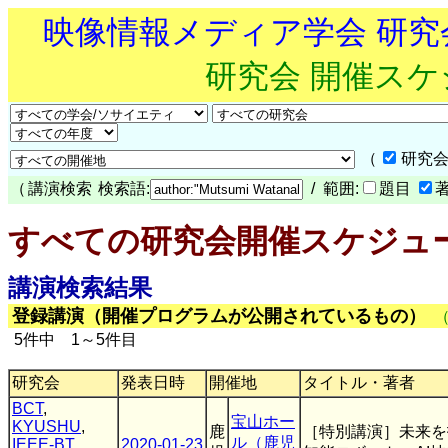
映像情報メディア学会 研
研究会 開催ス
（
研究会
（
講演検索
検索語:
/ 範囲:
題目
すべての研究会開催スケジュ
講演検索結果
登録講演（開催プログラムが公開されているもの）
5件中 1～5件目
研究会
発表日時
開催地
タイトル・著者
BCT
,
宝山ホー
KYUSHU
,
鹿
［特別講演］未来を
ル（鹿児
IEEE-BT
,
2020-01-23