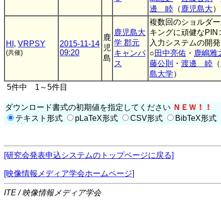
邊 睦
（
鹿児島大
）
複数回のショルダー
鹿児島大
キングに頑健なPIN
鹿
学 郡元
入力システムの開発
HI
,
VRPSY
2015-11-14
児
09:20
(共催)
キャンパ
○
田中亮佑
・
鹿嶋雅
島
ス
藤公則
・
渡邊 睦
（
島大学
）
5件中 1～5件目
ダウンロード書式の初期値を指定してください
ＮＥＷ！！
テキスト形式
pLaTeX形式
CSV形式
BibTeX形式
[研究会発表申込システムのトップページに戻る]
[映像情報メディア学会ホームページ]
ITE / 映像情報メディア学会