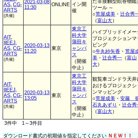
た非接触型絵巻物鑑
2021-03-08
イン開
AS
,
CG-
ONLINE
11:30
ツール ～
ARTS
催
○
荒屋成美
・
辻合秀
(共催)
（
富山大
）
東京工
ハイブリッドイメー
科大学
AIT
,
プロジェクションマ
蒲田キ
IIEEJ
,
ピング
2020-03-13
AS
,
CG-
東京
ャンパ
11:20
○
牛丸紗矢香
・
荒屋
ARTS
ス
美
・
辻合秀一
（
富山
(共催)
（開催
大
）
中止）
東京工
観覧車ゴンドラ天井
科大学
AIT
,
おけるプロジェクシ
蒲田キ
IIEEJ
,
ンマッピング
2020-03-13
AS
,
CG-
東京
ャンパ
13:05
○
荒屋成美
・
安藤 
ARTS
ス
石丸あずり
・
辻合秀
(共催)
（開催
（
富山大
）
中止）
3件中 1～3件目
ダウンロード書式の初期値を指定してください
ＮＥＷ！！