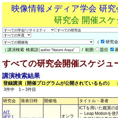
映像情報メディア学会 研
研究会 開催ス
（
研究会
（
講演検索
検索語:
/ 範囲:
題目
すべての研究会開催スケジュ
講演検索結果
登録講演（開催プログラムが公開されているもの）
3件中 1～3件目
研究会
発表日時
開催地
タイトル・著者
ICTを用いた鑑賞の
AIT
,
～ Leap Motionを
オンラ
IIEEJ
,