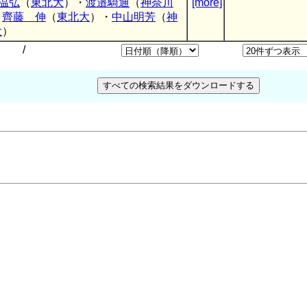
温弘
（
東北大
）・
渡邉騎通
（
神奈川
[more]
・
齊藤 伸
（
東北大
）・
中山明芳
（
神
大
）
/