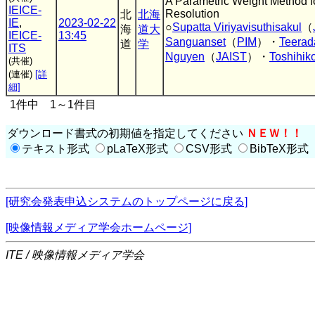
A Parametric Weight Method f
IEICE-
Resolution
北
北海
IE
,
2023-02-22
○
Supatta Viriyavisuthisakul
（
海
道大
IEICE-
13:45
Sanguanset
（
PIM
）・
Teerad
道
学
ITS
Nguyen
（
JAIST
）・
Toshihik
(共催)
(連催)
[詳
細]
1件中 1～1件目
ダウンロード書式の初期値を指定してください
ＮＥＷ！！
テキスト形式
pLaTeX形式
CSV形式
BibTeX形式
[研究会発表申込システムのトップページに戻る]
[映像情報メディア学会ホームページ]
ITE / 映像情報メディア学会