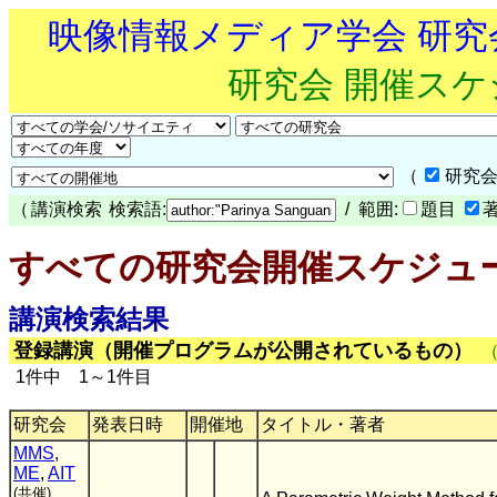
映像情報メディア学会 研
研究会 開催ス
（
研究会
（
講演検索
検索語:
/ 範囲:
題目
すべての研究会開催スケジュ
講演検索結果
登録講演（開催プログラムが公開されているもの）
1件中 1～1件目
研究会
発表日時
開催地
タイトル・著者
MMS
,
ME
,
AIT
(共催)