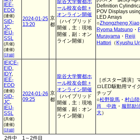
龍谷大学響都ホ
IEE-
Definition Cylindric
ール校友会館 +
EDD
POV Displays usin
オンライン開催
(連催)
LED Arrays
京
2024-01-25
（ハイブリッド
SID-
○
Zhongzheng Xiao
13:20
都
JC
,
開催，主：現地
Ryoma Matsuno
・
IEIJ-
開催，副：オン
Murayama
・
Reiji
SSL
ライン開催）
Hattori
（
Kyushu Un
(共催)
(連催)
[詳細]
IEICE-
EID
,
IDY
,
龍谷大学響都ホ
IEE-
［ポスター講演］
ール校友会館 +
EDD
ロLED駆動用マイク
オンライン開催
(連催)
京
チップ
2024-01-26
（ハイブリッド
SID-
09:25
都
○
松野龍馬
・
村山陸
JC
,
開催，主：現地
肖 中政
・
服部励
IEIJ-
開催，副：オン
大
）
SSL
ライン開催）
(共催)
(連催)
[詳細]
2件中 1～2件目