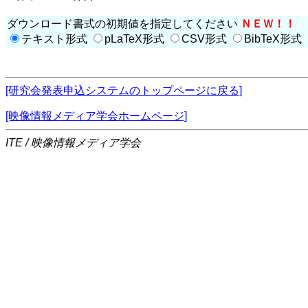
ダウンロード書式の初期値を指定してください
ＮＥＷ！！
テキスト形式
pLaTeX形式
CSV形式
BibTeX形式
[研究会発表申込システムのトップページに戻る]
[映像情報メディア学会ホームページ]
ITE / 映像情報メディア学会