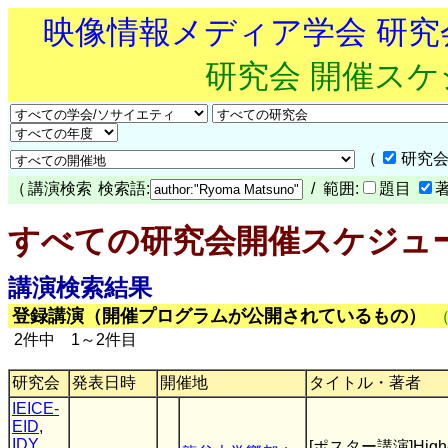
映像情報メディア学会 研
研究会 開催ス
（
研究会
（
講演検索
検索語:
/ 範囲:
題目
すべての研究会開催スケジュ
講演検索結果
登録講演（開催プログラムが公開されているもの）
2件中 1～2件目
研究会
発表日時
開催地
タイトル・著者
IEICE-
EID
,
IDY
,
[ポスター講演]High