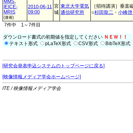
MMS
,
宮
東北大学電気
［招待講演］垂直
IEICE-
2010-06-11
MRIS
09:00
城
通信研究所
○
杉田龍二
・
小峰啓
(連催)
7件中 1～7件目
ダウンロード書式の初期値を指定してください
ＮＥＷ！！
テキスト形式
pLaTeX形式
CSV形式
BibTeX形式
[研究会発表申込システムのトップページに戻る]
[映像情報メディア学会ホームページ]
ITE / 映像情報メディア学会