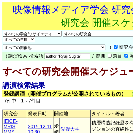
映像情報メディア学会 研
研究会 開催ス
（
研究会
（
講演検索
検索語:
/ 範囲:
題目
すべての研究会開催スケジュ
講演検索結果
登録講演（開催プログラムが公開されているもの）
7件中 1～7件目
研究会
発表日時
開催地
タイトル・著者
IEICE-
積層構造記録層を
愛
MRIS
,
2015-12-11
愛媛大学
ジションの直線性
MMS
10:30
媛