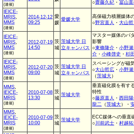
○
齋藤久紀
・
冨山直
(連催)
IEICE-
愛
高保磁力積層媒体
MRIS
,
2014-12-12
愛媛大学
MMS
09:25
媛
○
野宮直人
・
大山哲
(連催)
マスター媒体のパ
IEICE-
茨
茨城大学 日
影響
MRIS
,
2012-07-19
MMS
14:50
城
立キャンパス
○
東條隆介
・
小野瀬
(連催)
介
・
小峰啓史
・
杉
IEICE-
スペーシングが磁
茨
茨城大学 日
MRIS
,
2012-07-20
○
大山哲広
・
小野瀬
MMS
09:00
城
立キャンパス
（
茨城大
）
(連催)
垂直磁化膜を有す
MMS
,
茨
特性
IEICE-
2010-07-08
茨城大学
MRIS
13:30
城
○
藤原直人
・
西田陽
(連催)
龍二
（
茨城大
）・
MMS
,
茨
ECC媒体への垂直
IEICE-
2010-07-09
茨城大学
MRIS
10:00
城
○
川前武士
・
村越拓
(連催)