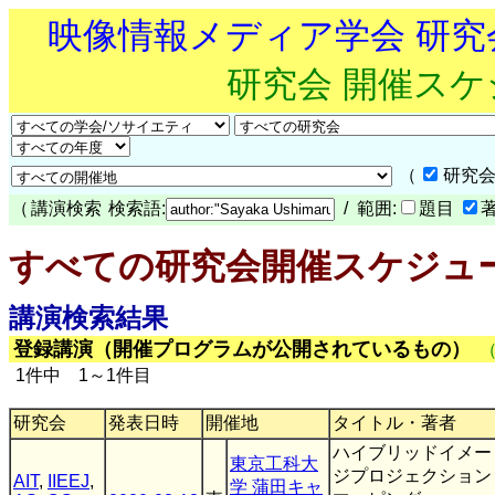
映像情報メディア学会 研
研究会 開催ス
（
研究会
（
講演検索
検索語:
/ 範囲:
題目
すべての研究会開催スケジュ
講演検索結果
登録講演（開催プログラムが公開されているもの）
1件中 1～1件目
研究会
発表日時
開催地
タイトル・著者
ハイブリッドイメー
東京工科大
ジプロジェクション
AIT
,
IIEEJ
,
学 蒲田キャ