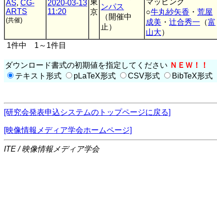
東
マッピング
AS
,
CG-
2020-03-13
ンパス
ARTS
11:20
京
○
牛丸紗矢香
・
荒屋
（開催中
(共催)
成美
・
辻合秀一
（
富
止）
山大
）
1件中 1～1件目
ダウンロード書式の初期値を指定してください
ＮＥＷ！！
テキスト形式
pLaTeX形式
CSV形式
BibTeX形式
[研究会発表申込システムのトップページに戻る]
[映像情報メディア学会ホームページ]
ITE / 映像情報メディア学会