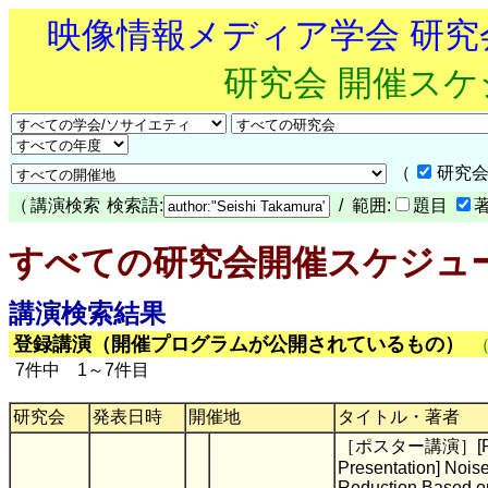
映像情報メディア学会 研
研究会 開催ス
（
研究会
（
講演検索
検索語:
/ 範囲:
題目
すべての研究会開催スケジュ
講演検索結果
登録講演（開催プログラムが公開されているもの）
7件中 1～7件目
研究会
発表日時
開催地
タイトル・著者
［ポスター講演］[Po
Presentation] Nois
Reduction Based o