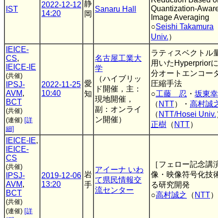
静
2022-12-12
Quantization-Aware
IST
Sanaru Hall
14:20
岡
Image Averaging
○
Seishi Takamura
Univ.
）
IEICE-
ラティスベクトル
CS
,
名古屋工業大
用いたHyperprio
IEICE-IE
学
分オートエンコー
(共催)
（ハイブリッ
愛
圧縮手法
IPSJ-
2022-11-25
ド開催，主：
AVM
,
10:40
知
○
工藤 忍
・
坂東幸
現地開催，
BCT
（
NTT
）・
高村誠
副：オンライ
(共催)
（
NTT/Hosei Univ.
ン開催）
(連催)
[詳
正樹
（
NTT
）
細]
IEICE-IE
,
IEICE-
CS
［フェロー記念講
(共催)
アイーナ いわ
岩
像・映像符号化技
IPSJ-
2019-12-06
て県民情報交
AVM
,
13:20
手
る研究開発
流センター
BCT
○
高村誠之
（
NTT
）
(共催)
(連催)
[詳