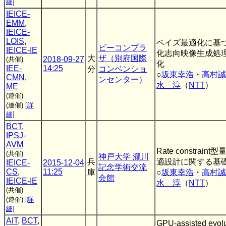
細]
IEICE-
EMM
,
IEICE-
LOIS
,
ベイズ最適化に基
ビーコンプラ
IEICE-IE
化志向映像生成処
大
ザ（別府国際
2018-09-27
(共催)
化
IEE-
14:25
分
コンベンショ
○
坂東幸浩
・
高村誠
CMN
,
ンセンター）
水 淳
（
NTT
）
ME
(連催)
(連催)
[詳
細]
BCT
,
IPSJ-
AVM
Rate constrain
(共催)
神戸大学 瀧川
兵
適設計に関する基
IEICE-
2015-12-04
記念学術交流
CS
,
11:25
庫
○
坂東幸浩
・
高村誠
会館
IEICE-IE
水 淳
（
NTT
）
(共催)
(連催)
[詳
細]
AIT
,
BCT
,
GPU-assisted evolu