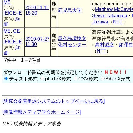
ME
image predictor ge
鹿
2010-11-11
(共催)
○
Matthew McCawl
児
鹿児島大学
IEICE-IE
16:20
Seishi Takamura
・
島
(連催)
[詳
Jozawa
（
NTT
）
細]
ME
,
CE
高度並列計算によ
鹿
(共催)
屋久島環境文
画像符号化の高速
2010-07-27
IEICE-IE
児
11:30
化村センター
○
高村誠之
・
如澤裕
(連催)
[詳
島
（
NTT
）
細]
7件中 1～7件目
ダウンロード書式の初期値を指定してください
ＮＥＷ！！
テキスト形式
pLaTeX形式
CSV形式
BibTeX形式
[研究会発表申込システムのトップページに戻る]
[映像情報メディア学会ホームページ]
ITE / 映像情報メディア学会