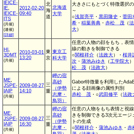
IEICE-
北
大きさにもとづく特徴選択の
北海道
IE
,
2012-02-20
海
～
IEICE-
09:40
大学
道
○
浅賀亮平
・
黒田隆史
・
菅田
ITS
希
・
稲葉善典
・
赤松 茂
（
法
(共催)
大
）
(連催)
[詳細]
任意の人物の顔をもち，表情
線の動きを制御できる
HI
,
東
東京工
2010-03-01
3DMT
○
関根祥介
（
法政大
）・
桜井
13:20
京
科大学
(共催)
次
・
蒲池みゆき
（
工学院大
）
松 茂
（
法政大
）
岬の宿
ME
,
高砂
Gabor特徴量を利用したAdaBo
三
JSPE-
2009-08-27
（伊勢
による顔画像の属性判別
IAIP
14:10
重
志摩・
赤松 茂
・○
武田修平
（
法政
(共催)
鳥羽）
岬の宿
任意の人物をもち表情と視線
ME
,
高砂
きを制御できる3次元エージ
三
JSPE-
2009-08-27
（伊勢
トの生成
IAIP
16:30
重
志摩・
○
関根祥介
・
蒲池みゆき
・
(共催)
鳥羽）
茂
（
法政大
）