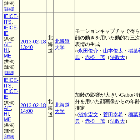
(連催)
[詳細]
IEICE-
ITS
,
IEICE-
モーションキャプチャで得ら
IE
北
顔の動きを用いた動的な三次
(共催)
北海道
2013-02-18
海
表情の生成
AIT
,
13:40
大学
HI
,
道
○
永田俊介
・
山本俊太
・
稲葉
ME
典
・
赤松 茂
（
法政大
）
(共催)
(連催)
[詳細]
IEICE-
ITS
,
IEICE-
加齢の影響が大きいGabor
IE
北
分を用いた顔画像からの年齢
(共催)
北海道
2013-02-18
海
推定
AIT
,
14:00
大学
HI
,
道
○
淺水宏文
・
菅田幸希
・
稲葉
ME
典
・
赤松 茂
（
法政大
）
(共催)
(連催)
[詳細]