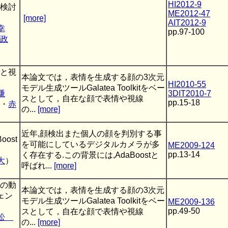
HI2012-9
検討
ME2012-47
[more]
AIT2012-9
幸
pp.97-100
政
と視
本論文では，表情を生成する顔の3次元
HI2010-55
モデル生成ツールGalatea Toolkitをベー
謙
3DIT2010-7
スとして，自在な顔で表情や視線
pp.15-18
・
赤
の...
[more]
近年,顔検出また個人の顔を判別する事
ost
を可能にしているデジタルカメラが多
ME2009-124
pp.13-14
く存在する.この背景には,AdaBoostと
大
）
呼ばれ...
[more]
の動
本論文では，表情を生成する顔の3次元
ェン
モデル生成ツールGalatea Toolkitをベー
ME2009-136
pp.49-50
スとして，自在な顔で表情や視線
赤松
の...
[more]