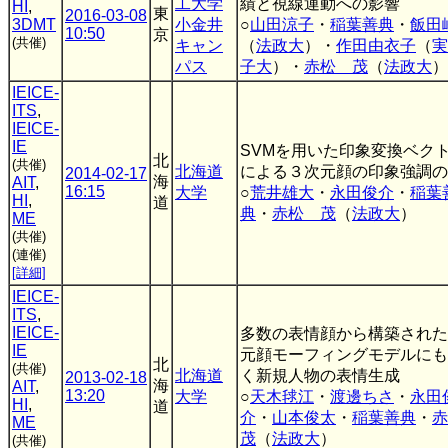
工大学
績と視線運動への影響
HI
,
東
2016-03-08
3DMT
小金井
○
山田涼子
・
稲葉善典
・
飯田
10:50
京
(共催)
キャン
（
法政大
）・
作田由衣子
（
実
パス
子大
）・
赤松 茂
（
法政大
）
IEICE-
ITS
,
IEICE-
IE
SVMを用いた印象変換ベク
北
(共催)
北海道
による３次元顔の印象強調の
2014-02-17
海
AIT
,
16:15
大学
○
荒井雄大
・
永田俊介
・
稲葉
HI
,
道
典
・
赤松 茂
（
法政大
）
ME
(共催)
(連催)
[詳細]
IEICE-
ITS
,
IEICE-
多数の表情顔から構築された
IE
元顔モーフィングモデルにも
北
(共催)
北海道
く新規人物の表情生成
2013-02-18
海
AIT
,
13:20
大学
○
天木毬江
・
渡邊ちさ
・
永田
HI
,
道
介
・
山本俊太
・
稲葉善典
・
ME
茂
（
法政大
）
(共催)