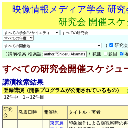
映像情報メディア学会 研
研究会 開催ス
（
研究会
（
講演検索
検索語:
/ 範囲:
題目
すべての研究会開催スケジュ
講演検索結果
登録講演（開催プログラムが公開されているもの）
12件中 1～12件目
研究
発表日時
開催地
タイトル・著者
会
東京農
印象操作による顔観察時の再