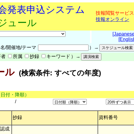
究会発表申込システム
技報閲覧サービス
技報オンライン
ケジュール
[Japanese
[Englis
名/開催地/テーマ
）→
著者
所属
抄録
キーワード
）→
ール
(検索条件: すべての年度)
（日付・降順）
/
抄録
資料番号
認成