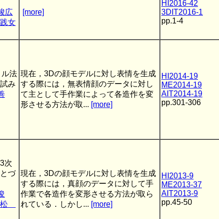
HI2016-42
峻広
[more]
3DIT2016-1
pp.1-4
践女
トル法
現在，3Dの顔モデルに対し表情を生成
HI2014-19
試み
する際には，無表情顔のデータに対し
ME2014-19
AIT2014-19
善
て主として手作業によって各造作を変
pp.301-306
形させる方法が取...
[more]
3次
とづ
現在，3Dの顔モデルに対し表情を生成
HI2013-9
する際には，真顔のデータに対して手
ME2013-37
AIT2013-9
俊
作業で各造作を変形させる方法が取ら
pp.45-50
赤松
れている．しかし...
[more]