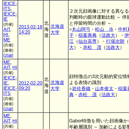
IEICE-
ITS
,
２次元顔画像に対する異なる
IEICE-
判断時の眼球運動比較 ～ 停
IE
北
と停留時間の分析 ～
(共催)
北海道
2013-02-18
海
○
丸山阿弓
・
松山 歩
・
中村
AIT
,
14:20
大学
HI
,
道
子
・
稲葉善典
（
法政大
）・
伊
ME
江
（
仙台高専
）・
行場次朗
（
(共催)
大
）・
赤松 茂
（
法政大
）
(連催)
[詳細]
ME
,
AIT
,
HI
(共催)
顔特徴点の3次元動的変位情
IEICE-
北
北海道
よる表情の識別
IE
,
2012-02-20
海
IEICE-
09:20
大学
○
岩佐香織
・
山本俊太
・
稲葉
道
ITS
典
・
赤松 茂
（
法政大
）
(共催)
(連催)
[詳細]
ME
,
Gabor特徴を用いた顔画像
AIT
,
HI
(共催)
年齢層識別 ～ 加齢による影