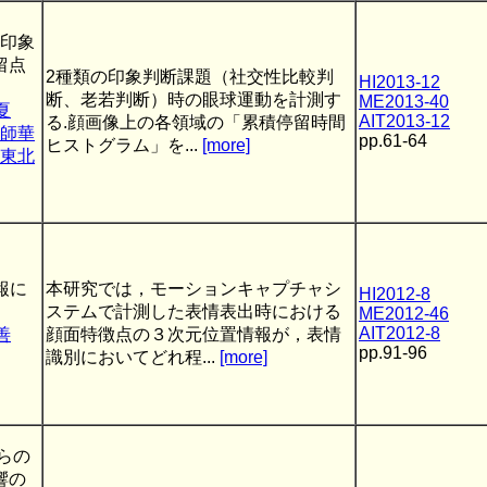
印象
留点
2種類の印象判断課題（社交性比較判
HI2013-12
断、老若判断）時の眼球運動を計測す
ME2013-40
夏
AIT2013-12
る.顔画像上の各領域の「累積停留時間
師華
pp.61-64
ヒストグラム」を...
[more]
東北
報に
本研究では，モーションキャプチャシ
HI2012-8
ステムで計測した表情表出時における
ME2012-46
AIT2012-8
善
顔面特徴点の３次元位置情報が，表情
pp.91-96
識別においてどれ程...
[more]
からの
響の