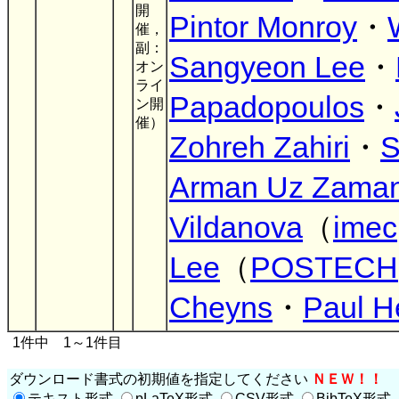
開
Pintor Monroy
・
催，
副：
Sangyeon Lee
・
オン
ライ
Papadopoulos
・
ン開
催）
Zohreh Zahiri
・
S
Arman Uz Zama
Vildanova
（
imec
Lee
（
POSTECH
Cheyns
・
Paul 
1件中 1～1件目
ダウンロード書式の初期値を指定してください
ＮＥＷ！！
テキスト形式
pLaTeX形式
CSV形式
BibTeX形式