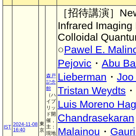
［招待講演］New Pe
Infrared Imaging
Colloidal Quant
○
Pawel E. Malin
Pejovic
・
Abu Ba
Lieberman
・
Joo
森戸
記念
Tristan Weydts
・
館
（ハ
イブ
Luis Moreno Hag
リッ
ド開
Chandrasekaran
催，
東
2024-11-08
主：
IST
Malainou
・
Gauri
16:40
京
現地