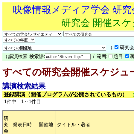
映像情報メディア学会 研
研究会 開催ス
（
研究会
（
講演検索
検索語:
/ 範囲:
題目
すべての研究会開催スケジュ
講演検索結果
登録講演（開催プログラムが公開されているもの）
1件中 1～1件目
研
究
発表日時
開催地
タイトル・著者
会