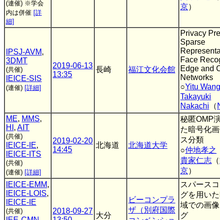
(連催)
※学会
京
）
内は併催
[詳
細]
Privacy Pr
Sparse
Representat
IPSJ-AVM
,
Face Recog
3DMT
2019-06-13
Edge and 
長崎
福江文化会館
(共催)
13:35
Networks
IEICE-SIS
○
Yitu Wan
(連催)
[詳細]
Takayuki
Nakachi
（
ME
,
MMS
,
秘匿OMP
HI
,
AIT
た暗号化画
(共催)
ス分類
2019-02-20
IEICE-IE
,
北海道
北海道大学
14:45
○
仲地孝之
IEICE-ITS
貴家仁志
（
(共催)
京
）
(連催)
[詳細]
IEICE-EMM
,
スパースコ
IEICE-LOIS
,
グを用いた
ビーコンプラ
IEICE-IE
域での画像
ザ（別府国際
2018-09-27
(共催)
大分
グ
IEE-CMN
,
13:50