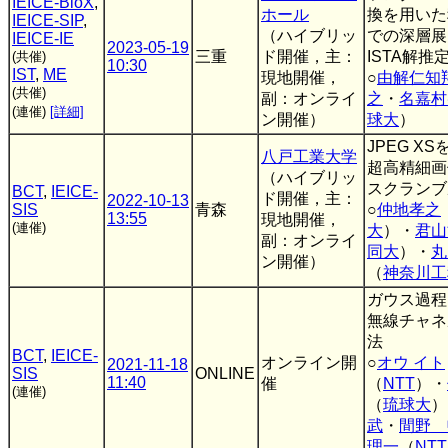
IEICE-BioX
,
ホール
換を用いた
IEICE-SIP
,
（ハイブリッ
での深層展
IEICE-IE
2023-05-19
三重
ド開催，主：
ISTA解推
(共催)
10:30
IST
,
ME
現地開催，
○
由解仁知
(共催)
副：オンライ
之
・
名嘉村
(連催)
[詳細]
ン開催）
球大
）
JPEG X
八戸工業大学
超高精細画
（ハイブリッ
スクランブ
BCT
,
IEICE-
ド開催，主：
2022-10-13
SIS
青森
○
仲地孝之
13:55
現地開催，
(連催)
大
）・
君山
副：オンライ
同大
）・
丸
ン開催）
（
神奈川工
ガウス過程
無線チャネ
法
BCT
,
IEICE-
オンライン開
○
オウ イト
2021-11-18
SIS
ONLINE
11:40
催
（
NTT
）・
(連催)
（
琉球大
）
武
・
間野 
理一
（
NTT