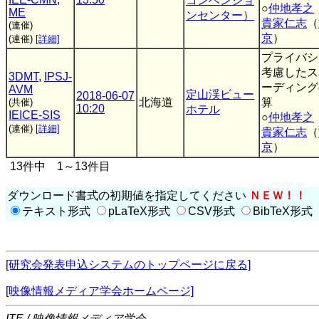
コンベンショ
○
仲地孝之
ME
ンセンター）
貴家仁志
（
(連催)
京
）
(連催)
[詳細]
プライバシ
考慮したス
3DMT
,
IPSJ-
ーディング
AVM
定山渓ビュー
2018-06-07
北海道
算
(共催)
10:20
ホテル
IEICE-SIS
○
仲地孝之
(連催)
[詳細]
貴家仁志
（
京
）
13件中 1～13件目
ダウンロード書式の初期値を指定してください
ＮＥＷ！！
テキスト形式
pLaTeX形式
CSV形式
BibTeX形式
[研究会発表申込システムのトップページに戻る]
[映像情報メディア学会ホームページ]
ITE / 映像情報メディア学会