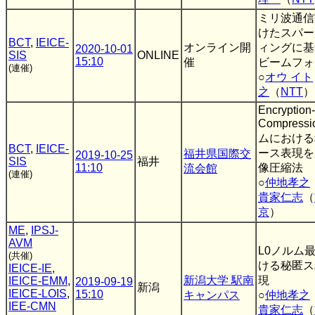
ミリ波通信
けたスパー
BCT
,
IEICE-
オンライン開
ィングに基
2020-10-01
SIS
ONLINE
15:10
催
ビームフォ
(連催)
○
オウ イト
之
（
NTT
）
Encryption-
Compres
ムにおける
BCT
,
IEICE-
ース表現を
福井県国際交
2019-10-25
SIS
福井
11:10
像圧縮法
流会館
(連催)
○
仲地孝之
貴家仁志
（
京
）
ME
,
IPSJ-
AVM
L0ノルム
(共催)
ける秘匿ス
IEICE-IE
,
新潟大学 駅南
現
IEICE-EMM
,
2019-09-19
新潟
IEICE-LOIS
,
15:10
キャンパス
○
仲地孝之
IEE-CMN
貴家仁志
（