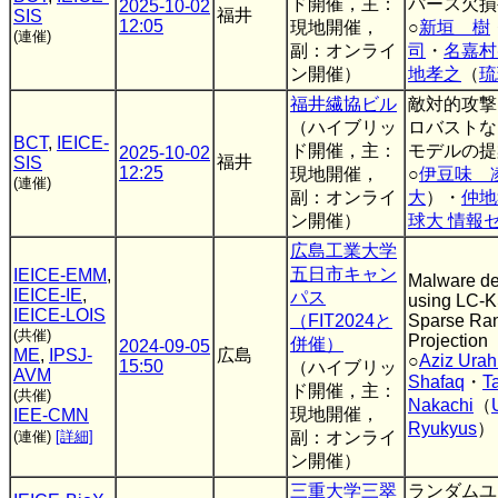
ド開催，主：
パース欠損
2025-10-02
福井
SIS
12:05
現地開催，
○
新垣 樹
(連催)
副：オンライ
司
・
名嘉村
ン開催）
地孝之
（
琉
福井繊協ビル
敵対的攻撃
（ハイブリッ
ロバストな
BCT
,
IEICE-
ド開催，主：
モデルの提
2025-10-02
福井
SIS
12:25
現地開催，
○
伊豆味 
(連催)
副：オンライ
大
）・
仲地
ン開催）
球大 情報
広島工業大学
五日市キャン
IEICE-EMM
,
Malware de
IEICE-IE
,
パス
using LC-
IEICE-LOIS
（FIT2024と
Sparse Ra
(共催)
Projection
併催）
2024-09-05
ME
,
IPSJ-
広島
○
Aziz Ura
15:50
（ハイブリッ
AVM
Shafaq
・
T
ド開催，主：
(共催)
Nakachi
（
現地開催，
IEE-CMN
Ryukyus
）
(連催)
[詳細]
副：オンライ
ン開催）
三重大学三翠
ランダムユ