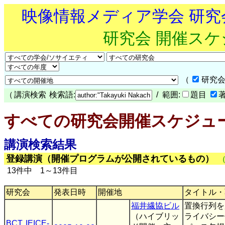
映像情報メディア学会 研
研究会 開催ス
（
研究会
（
講演検索
検索語:
/ 範囲:
題目
すべての研究会開催スケジュ
講演検索結果
登録講演（開催プログラムが公開されているもの）
13件中 1～13件目
研究会
発表日時
開催地
タイトル・
福井繊協ビル
置換行列を
（ハイブリッ
ライバシー
BCT
,
IEICE-