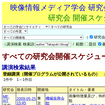
映像情報メディア学会 研
研究会 開催ス
（
研究会
（
講演検索
検索語:
/ 範囲:
題目
すべての研究会開催スケジュ
講演検索結果
登録講演（開催プログラムが公開されているもの）
1件中 1～1件目
研究会
発表日時
開催地
タイトル・著者
画像特徴量及び，tf
ME
,
東
機械振興会
2009-05-25
AIT
類
15:45
京
館