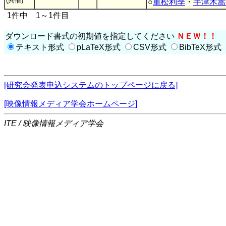
(共催)
○
重松利季
・
宇津木嵩
1件中 1～1件目
ダウンロード書式の初期値を指定してください
ＮＥＷ！！
テキスト形式
pLaTeX形式
CSV形式
BibTeX形式
[研究会発表申込システムのトップページに戻る]
[映像情報メディア学会ホームページ]
ITE / 映像情報メディア学会