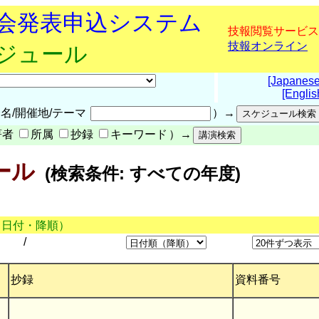
究会発表申込システム
技報閲覧サービス
技報オンライン
ケジュール
[Japanese
[Englis
名/開催地/テーマ
）→
著者
所属
抄録
キーワード
）→
ール
(検索条件: すべての年度)
（日付・降順）
/
抄録
資料番号