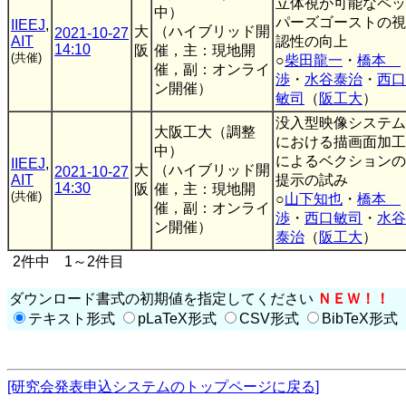
立体視が可能なペッ
中）
パーズゴーストの視
IIEEJ
,
大
（ハイブリッド開
2021-10-27
AIT
認性の向上
14:10
阪
催，主：現地開
(共催)
○
柴田龍一
・
橋本
催，副：オンライ
渉
・
水谷泰治
・
西口
ン開催）
敏司
（
阪工大
）
没入型映像システム
大阪工大（調整
における描画面加工
中）
によるベクションの
IIEEJ
,
大
（ハイブリッド開
2021-10-27
AIT
提示の試み
14:30
阪
催，主：現地開
(共催)
○
山下知也
・
橋本
催，副：オンライ
渉
・
西口敏司
・
水谷
ン開催）
泰治
（
阪工大
）
2件中 1～2件目
ダウンロード書式の初期値を指定してください
ＮＥＷ！！
テキスト形式
pLaTeX形式
CSV形式
BibTeX形式
[研究会発表申込システムのトップページに戻る]