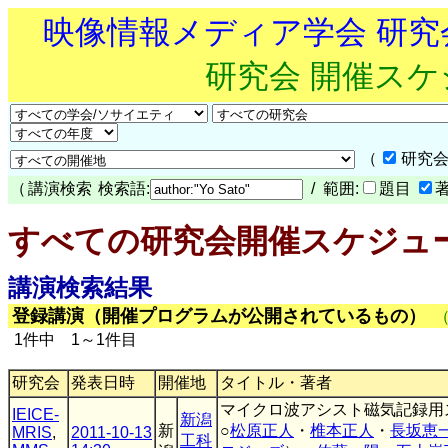
映像情報メディア学会 研
研究会 開催ス
（
研究会
（
講演検索
検索語:
/ 範囲:
題目
すべての研究会開催スケジュ
講演検索結果
登録講演（開催プログラムが公開されているもの）
1件中 1～1件目
研究会
発表日時
開催地
タイトル・著者
マイクロ波アシスト磁気記録用
IEICE-
新潟
新
○
松原正人
・
椎本正人
・
長坂恵
MRIS
,
2011-10-13
工科