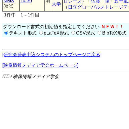
MMS
14:30
潟
ロジーズ
）・
佐藤 陽
・
五十嵐
大学
(連催)
（
日立グローバルストレージテ
1件中 1～1件目
ダウンロード書式の初期値を指定してください
ＮＥＷ！！
テキスト形式
pLaTeX形式
CSV形式
BibTeX形式
[研究会発表申込システムのトップページに戻る]
[映像情報メディア学会ホームページ]
ITE / 映像情報メディア学会